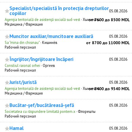
Specialist/specialistă în protecția drepturilor
05.08.2026
copiilor
Agenţia teritorială de asistenţă socială sud-vest
·
Хынчешты
от 7600 до 8500 MDL
Медицина / Фармация
Muncitor auxiliar/muncitoare auxiliară
05.08.2026
Sa "mina din chisinau"
·
Кишинёв
от 8700 до 11000 MDL
Рабочий персонал
Îngrijitor/îngrijitoare încăperi
05.08.2026
Consiliul raional orhei
·
Оргеев
Рабочий персонал
Jurist/juristă
05.08.2026
Agenţia teritorială de asistenţă socială sud-vest
·
Хынчешты
от 8400 до 9340 MDL
Медицина / Фармация
Bucătar-șef/bucătăreasă-șefă
05.08.2026
Societatea cu răspundere limitată pontem.x
·
Флорешты
Рабочий персонал
Hamal
05.08.2026