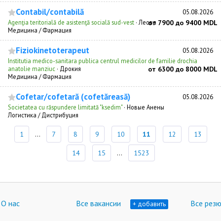
Contabil/contabilă
05.08.2026
Agenţia teritorială de asistenţă socială sud-vest
·
Леова
от 7900 до 9400 MDL
Медицина / Фармация
Fiziokinetoterapeut
05.08.2026
Institutia medico-sanitara publica centrul medicilor de familie drochia
anatolie manziuc
·
Дрокия
от 6300 до 8000 MDL
Медицина / Фармация
Cofetar/cofetară (cofetăreasă)
05.08.2026
Societatea cu răspundere limitată "ksedim"
·
Новые Анены
Логистика / Дистрибуция
1
...
7
8
9
10
11
12
13
14
15
...
1523
О нас
Все вакансии
Все рез
+ добавить