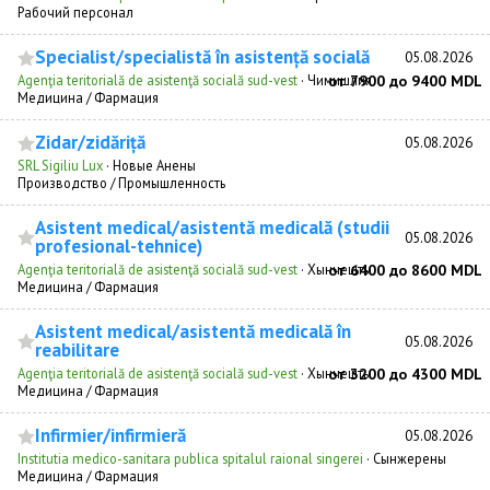
Рабочий персонал
Specialist/specialistă în asistență socială
05.08.2026
Agenţia teritorială de asistenţă socială sud-vest
·
Чимишлия
от 7900 до 9400 MDL
Медицина / Фармация
Zidar/zidăriță
05.08.2026
SRL Sigiliu Lux
·
Новые Анены
Производство / Промышленность
Asistent medical/asistentă medicală (studii
05.08.2026
profesional-tehnice)
Agenţia teritorială de asistenţă socială sud-vest
·
Хынчешты
от 6400 до 8600 MDL
Медицина / Фармация
Asistent medical/asistentă medicală în
05.08.2026
reabilitare
Agenţia teritorială de asistenţă socială sud-vest
·
Хынчешты
от 3200 до 4300 MDL
Медицина / Фармация
Infirmier/infirmieră
05.08.2026
Institutia medico-sanitara publica spitalul raional singerei
·
Сынжерены
Медицина / Фармация