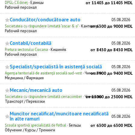
DPGL-C Edineț
·
Единцы
от 11403 до 11403 MDL
Рабочий персонал
Conducător/conducătoare auto
05.08.2026
Societatea cu răspundere limitată "oscar & o"
·
Кантемир
от 6300 до 9000 MDL
Рабочий персонал
Contabil/contabilă
05.08.2026
Pretura sectorului Ciocana
·
Кишинёв
от 8430 до 8430 MDL
Рабочий персонал
Specialist/specialistă în asistență socială
05.08.2026
Agenţia teritorială de asistenţă socială sud-vest
·
Чимишлия
от 7900 до 9400 MDL
Медицина / Фармация
Mecanic/mecanică auto
05.08.2026
Societatea cu răspundere limitată cenacomber
·
Чимишлия
от 15000 до 25000 MDL
Транспорт / Перевозки
Muncitor necalificat/muncitoare necalificată
05.08.2026
în alte ramuri
Şcoala sportivă specializată de fotbal
·
Бельцы
от 6300 до 6300 MDL
Обучение / Курсы / Тренинги