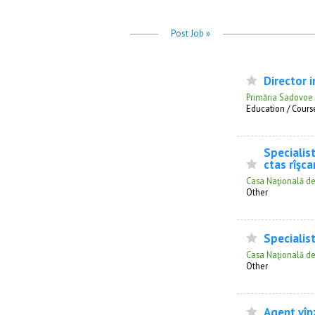
Post Job »
Director i
Primăria Sadovoe
Education / Course
Specialis
ctas rîşca
Casa Naţională de
Other
Specialis
Casa Naţională de
Other
Agent vînz