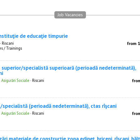
Job Vacancies
nstituţie de educaţie timpurie
·
Riscani
from 
s / Trainings
t superior/specialistă superioară (perioadă nedeterminată),
ni
 Asigurări Sociale
·
Riscani
fro
t/specialistă (perioadă nedeterminată), ctas rîşcani
 Asigurări Sociale
·
Riscani
fro
ări materiale de construcție zona edineț, briceni, rîșcani, bălț