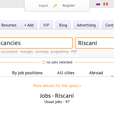
Log in
Register
Resumes
+ Add
VIP
Blog
Advertising
Cont
Riscani
:
accountant,
manager,
secretary,
programmer,
PHP
no jobs selected
By job positions
All cities
Abroad
More details for this query »
Jobs -
Riscani
Usual jobs -
47