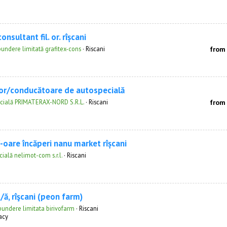
onsultant fil. or. rîșcani
pundere limitată grafitex-cons
·
Riscani
from
or/conducătoare de autospecială
cială PRIMATERAX-NORD S.R.L.
·
Riscani
from
/-oare încăperi nanu market rîșcani
ială nelimot-com s.r.l.
·
Riscani
/ă, rîşcani (peon farm)
pundere limitata birivofarm
·
Riscani
acy