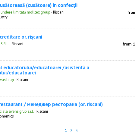
usătoreasă (cusătoare) în confecţii
pundere limitată molltex group
·
Riscani
fro
ustry
creditare or. rîșcani
S.R.L.
·
Riscani
from 
al educatorului/educatoarei /asistentă a
lui/educatoarei
vasileuţi
·
Riscani
estaurant / менеджер ресторана (or. riscani)
ala avens grup s.r.l.
·
Riscani
onomics
1
2
3