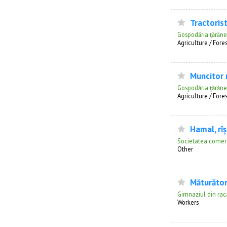
Tractoris
Gospodăria ţărănea
Agriculture / Fores
Muncitor n
Gospodăria ţărănea
Agriculture / Fores
Hamal, rîș
Societatea comerc
Other
Măturăto
Gimnaziul din rac
Workers