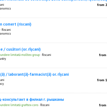
cani
from 
onomics
n comert (riscani)
·
Riscani
onomics
 / cusători (or. rîșcani)
pundere limitată molltex group
·
Riscani
from
ustry
ă) / laborant(ă)-farmacist(ă) or. rîșcani
cani
from 
acy
-консультант в филиал г. рышканы
pundere limitată grafitex-cons
·
Riscani
from