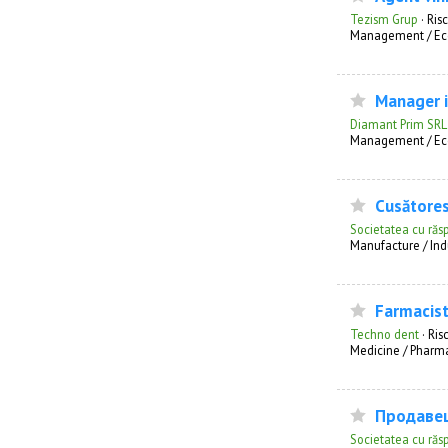
Tezism Grup
·
Ris
Management / Ec
Manager i
Diamant Prim SRL
Management / Ec
Cusătorese
Societatea cu răs
Manufacture / Ind
Farmacist(
Techno dent
·
Ris
Medicine / Pharm
Продавец
Societatea cu răs