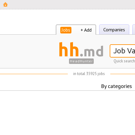
Companies
Jobs
+ Add
hh
.md
Quick search
HeadHunter
in total 35925 jobs
By categories