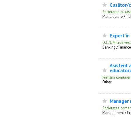
Cusător/c
Societatea cu răs
Manufacture / Ind
Expert în 
O.C.N. Microinvest 
Banking / Finance
Asistent 
educatoru
Primăria comunei 
Other
Manager r
Societatea comerci
Management / Ec