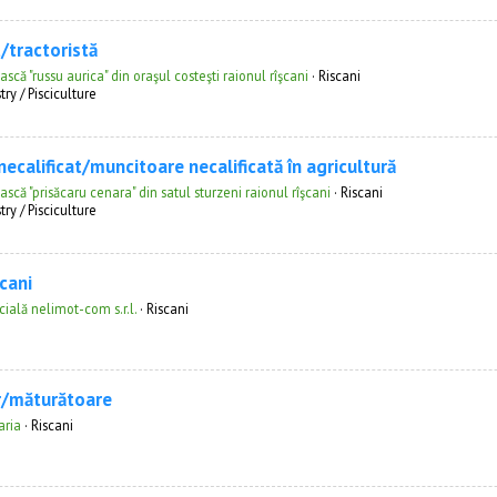
t/tractoristă
scă "russu aurica" din oraşul costeşti raionul rîşcani
·
Riscani
try / Pisciculture
ecalificat/muncitoare necalificată în agricultură
scă "prisăcaru cenara" din satul sturzeni raionul rîşcani
·
Riscani
try / Pisciculture
cani
ială nelimot-com s.r.l.
·
Riscani
r/măturătoare
aria
·
Riscani