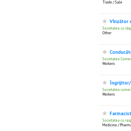
Trade / Sale
Vînzător c
Societatea cu răs
Other
Conducăt
Societatea Comer
Workers
Îngrijitor
Societatea comerc
Workers
Farmacist
Societatea cu ras
Medicine / Pharm