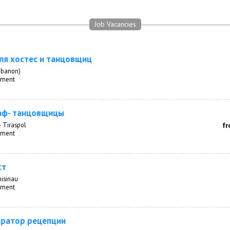
Job Vacancies
ля хостес и танцовщиц
ebanon)
inment
аф- танцовщицы
· Tiraspol
fr
inment
ст
hisinau
inment
тратор рецепции