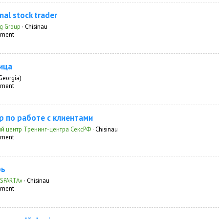
nal stock trader
g Group
·
Chisinau
inment
ица
Georgia)
inment
 по работе с клиентами
й центр Тренинг-центра СексРФ
·
Chisinau
inment
рь
«SPARTA»
·
Chisinau
inment