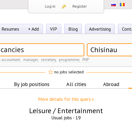
Log in
Register
Resumes
+ Add
VIP
Blog
Advertising
Cont
Chisinau
:
accountant,
manager,
secretary,
programmer,
PHP
no jobs selected
By job positions
All cities
Abroad
More details for this query »
Leisure / Entertainment
Usual jobs -
19