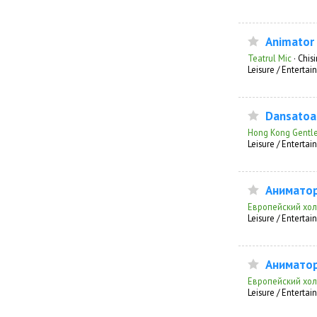
Animator
Teatrul Mic
·
Chis
Leisure / Enterta
Dansatoa
Hong Kong Gentl
Leisure / Enterta
Аниматор
Европейский хо
Leisure / Enterta
Аниматор
Европейский хо
Leisure / Enterta