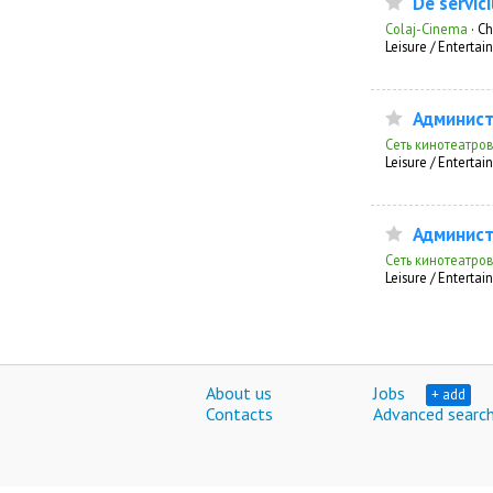
De servic
Colaj-Cinema
·
Ch
Leisure / Enterta
Админис
Сеть кинотеатров
Leisure / Enterta
Админист
Сеть кинотеатров
Leisure / Enterta
About us
Jobs
+ add
Contacts
Advanced searc