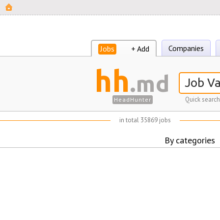
Companies
Jobs
+ Add
hh
.md
Quick search
HeadHunter
in total 35869 jobs
By categories