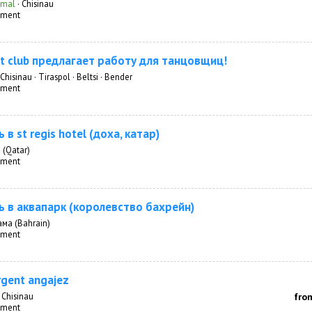
rmal
·
Chisinau
inment
et club предлагает работу для танцовщиц!
Chisinau · Tiraspol · Beltsi · Bender
inment
 в st regis hotel (доха, катар)
 (Qatar)
inment
ь в аквапарк (королевство бахрейн)
ма (Bahrain)
inment
rgent angajez
·
Chisinau
fro
inment