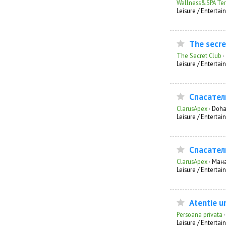
Wellness&SPA Te
Leisure / Enterta
The secr
The Secret Club
·
Leisure / Enterta
Спасатель
ClarusApex
·
Doha
Leisure / Enterta
Спасател
ClarusApex
·
Мана
Leisure / Enterta
Atentie u
Persoana privata
Leisure / Enterta