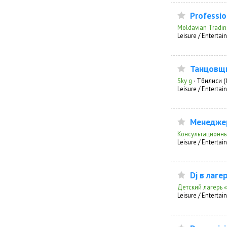
Professio
Moldavian Tradin
Leisure / Enterta
Танцовщ
Sky g
·
Тбилиси (
Leisure / Enterta
Менеджер
Консультационны
Leisure / Enterta
Dj в лаге
Детский лагерь 
Leisure / Enterta