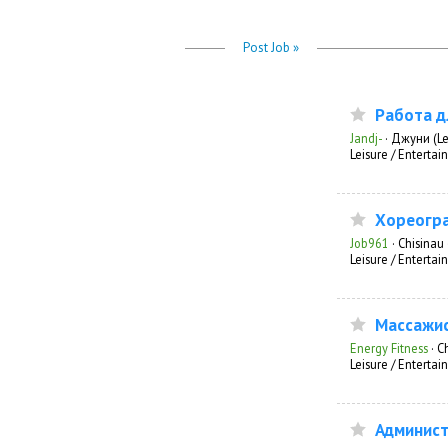
Post Job »
Работа д
Jandj-
·
Джуни (L
Leisure / Enterta
Хореогр
Job961
·
Chisinau 
Leisure / Enterta
Массажи
Energy Fitness
·
C
Leisure / Enterta
Админис