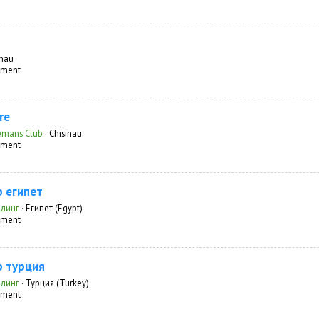
inau
inment
re
emans Club
·
Chisinau
inment
 египет
лдинг
·
Египет (Egypt)
inment
 турция
лдинг
·
Турция (Turkey)
inment