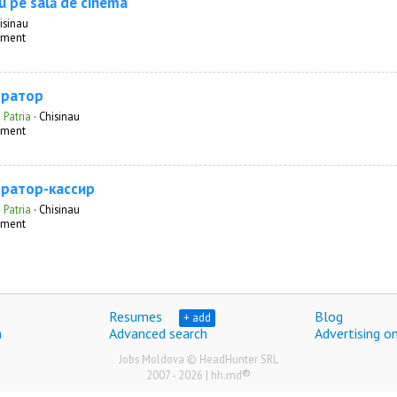
iu pe sală de cinema
isinau
inment
тратор
 Patria
·
Chisinau
inment
ратор-кассир
 Patria
·
Chisinau
inment
Resumes
Blog
+ add
h
Advanced search
Advertising on
Jobs Moldova © HeadHunter SRL
®
2007 - 2026 | hh.md