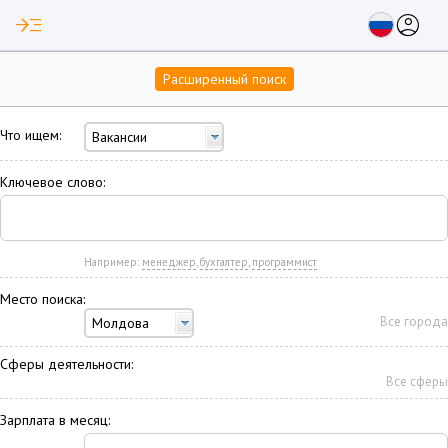
read_more
account_circle
Расширенный поиск
Что ищем:
Вакансии
Ключевое слово:
Например:
менеджер
,
бухгалтер
,
программист
Место поиска:
Все города
Молдова
Сферы деятельности:
Все сферы
Зарплата в месяц: