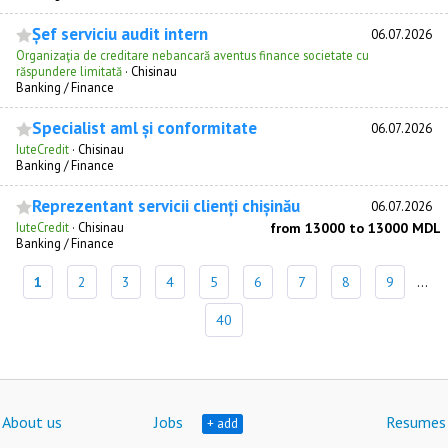
Șef serviciu audit intern
06.07.2026
Organizaţia de creditare nebancară aventus finance societate cu
răspundere limitată
·
Chisinau
Banking / Finance
Specialist aml și conformitate
06.07.2026
IuteCredit
·
Chisinau
Banking / Finance
Reprezentant servicii clienți chișinău
06.07.2026
IuteCredit
·
Chisinau
from 13000 to 13000 MDL
Banking / Finance
1
2
3
4
5
6
7
8
9
...
40
About us
Jobs
Resumes
+ add