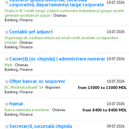
10.07.2026
corporativă, departamentul large corporate
Filiala nr.41 "ceadîr-lunga" a băncii comerciale mobiasbancă-groupe societe
generale societate pe acţiuni
·
Chisinau
Banking / Finance
Contabil-șef adjunct
10.07.2026
Organizaţia de creditare nebancară smart credit societate cu răspundere
limitată
·
Chisinau
Banking / Finance
Casier(ă) (or. chișinău) | administrare numerar
10.07.2026
Maib
·
Chisinau
Banking / Finance
Ofițer bancar, or. nisporeni
10.07.2026
BC „Moldindconbank” SA
·
Nisporeni
from 13000 to 13000 MDL
Banking / Finance
Hamal
10.07.2026
Banca nationala a moldovei
·
Chisinau
from 8400 to 8400 MDL
Banking / Finance
Secretar/ă, sucursală chișinău
09.07.2026