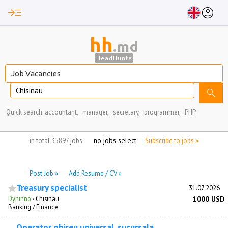
read_more
account_circle
hh
.md
HeadHunter
Chisinau
search
Quick search:
accountant,
manager,
secretary,
programmer,
PHP
no jobs selected
in total 35897 jobs
Subscribe to jobs »
Post Job »
Add Resume / CV »
Treasury specialist
31.07.2026
Dyninno
·
Chisinau
1000 USD
Banking / Finance
Operator ghișeu universal, sucursala