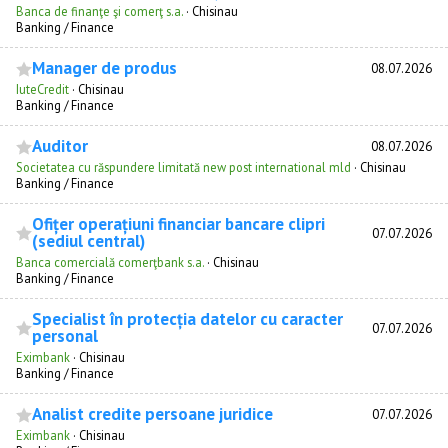
Banca de finanţe şi comerţ s.a.
·
Chisinau
Banking / Finance
Manager de produs
08.07.2026
IuteCredit
·
Chisinau
Banking / Finance
Auditor
08.07.2026
Societatea cu răspundere limitată new post international mld
·
Chisinau
Banking / Finance
Ofițer operațiuni financiar bancare clipri
07.07.2026
(sediul central)
Banca comercială comerţbank s.a.
·
Chisinau
Banking / Finance
Specialist în protecția datelor cu caracter
07.07.2026
personal
Eximbank
·
Chisinau
Banking / Finance
Analist credite persoane juridice
07.07.2026
Eximbank
·
Chisinau