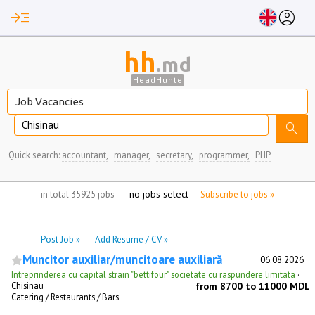
read_more
account_circle
hh
.md
HeadHunter
Chisinau
search
Quick search:
accountant,
manager,
secretary,
programmer,
PHP
no jobs selected
in total 35925 jobs
Subscribe to jobs »
Post Job »
Add Resume / CV »
Muncitor auxiliar/muncitoare auxiliară
06.08.2026
Intreprinderea cu capital strain "bettifour" societate cu raspundere limitata
·
Chisinau
from 8700 to 11000 MDL
Catering / Restaurants / Bars