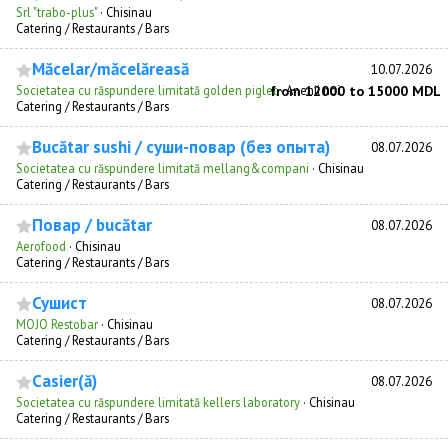
Srl "trabo-plus"
·
Chisinau
Catering / Restaurants / Bars
Măcelar/măcelăreasă
10.07.2026
Societatea cu răspundere limitată golden piglet
from 12000 to 15000 MDL
·
Anenii noi
Catering / Restaurants / Bars
Bucătar sushi / суши-повар (без опыта)
08.07.2026
Societatea cu răspundere limitată mellang&compani
·
Chisinau
Catering / Restaurants / Bars
Повар / bucătar
08.07.2026
Aerofood
·
Chisinau
Catering / Restaurants / Bars
Сушист
08.07.2026
MOJO Restobar
·
Chisinau
Catering / Restaurants / Bars
Casier(ă)
08.07.2026
Societatea cu răspundere limitată kellers laboratory
·
Chisinau
Catering / Restaurants / Bars