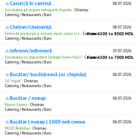
Casier/ă în cantină
08.07.2026
Societatea pe acţiuni vetropack chişinău
·
Chisinau
Catering / Restaurants / Bars
Chelner/chelneriță
08.07.2026
Firma de producţie şi comerţ vipan-cania s.r.l.
·
Cantemir
from 6300 to 8000 MDL
Catering / Restaurants / Bars
Infirmier/infirmieră
07.07.2026
Societatea cu răspundere limitată "nonni felici"
·
Calarasi
from 6300 to 7000 MDL
Catering / Restaurants / Bars
Bucătar/ bucătăreasă (or. chişinău)
06.07.2026
Srl "rogob"
·
Chisinau
Catering / Restaurants / Bars
Bucătar / повар
06.07.2026
Nuovo Casino
·
Chisinau
Catering / Restaurants / Bars
Bucătar | повар | 1000 лей смена
06.07.2026
MOJO Restobar
·
Chisinau
Catering / Restaurants / Bars