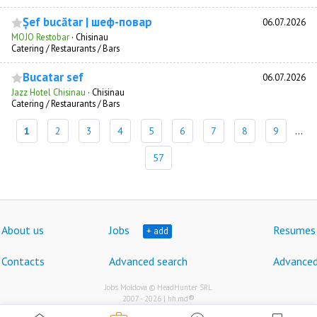
Șef bucătar | шеф-повар
06.07.2026
MOJO Restobar
·
Chisinau
Catering / Restaurants / Bars
Bucatar sef
06.07.2026
Jazz Hotel Chisinau
·
Chisinau
Catering / Restaurants / Bars
1
2
3
4
5
6
7
8
9
...
57
About us
Jobs
Resumes
+ add
Contacts
Advanced search
Advanced
Jobs Moldova © HeadHunter SRL
®
2007 - 2026 | hh.md