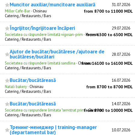
Muncitor auxiliar/muncitoare auxiliară
31.07.2026
Millor Cafe-Bar
·
Chisinau
from 8700 to 11000 MDL
Catering / Restaurants / Bars
Îngrijitor/îngrijitoare încăperi
29.07.2026
Societatea cu răspundere limitată vigosan-prim
·
Komrat
from 6300 to 6300 MDL
Catering / Restaurants / Bars
Ajutor de bucătar/bucătărese /ajutoare de
28.07.2026
bucătărese/bucătari
Societatea cu răspundere limitată sandlina
·
Chisinau
from 16100 to 16100 MDL
Catering / Restaurants / Bars
Bucătar/bucătăreasă
16.07.2026
Natali bakery
·
Chisinau
from 8700 to 8700 MDL
Catering / Restaurants / Bars
Bucătar/bucătăreasă
14.07.2026
Societatea cu raspundere limitata "servstrat prim"
from 8700 to 10000 MDL
·
Chisinau
Catering / Restaurants / Bars
Тренинг-менеджер | training-manager
10.07.2026
(departamentul bar)