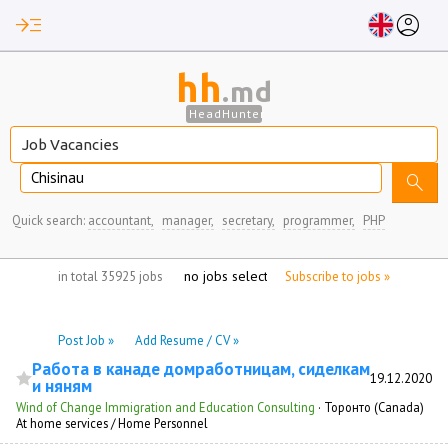
read_more
account_circle
hh
.md
HeadHunter
Chisinau
search
Quick search:
accountant,
manager,
secretary,
programmer,
PHP
no jobs selected
in total 35925 jobs
Subscribe to jobs »
Post Job »
Add Resume / CV »
Работа в канаде домработницам, сиделкам
19.12.2020
и няням
Wind of Change Immigration and Education Consulting
·
Торонто (Canada)
At home services / Home Personnel