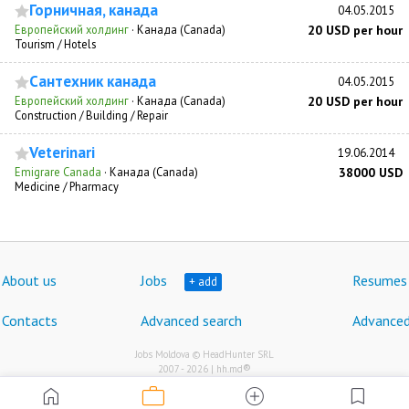
Горничная, канада
04.05.2015
Европейский холдинг
·
Канада (Canada)
20 USD per hour
Tourism / Hotels
Сантехник канада
04.05.2015
Европейский холдинг
·
Канада (Canada)
20 USD per hour
Construction / Building / Repair
Veterinari
19.06.2014
Emigrare Canada
·
Канада (Canada)
38000 USD
Medicine / Pharmacy
About us
Jobs
Resumes
+ add
Contacts
Advanced search
Advanced
Jobs Moldova © HeadHunter SRL
®
2007 - 2026 | hh.md
work
home
add_circle
bookmark