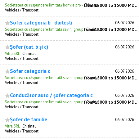
Societatea cu răspundere limitată bonvie pro
·
Chisinau
from 12000 to 15000 MDL
Vehicles / Transport
Sofer categoria b - durlesti
06.07.2026
Societatea cu răspundere limitată savini group
·
from 12000 to 12000 MDL
Chisinau
Vehicles / Transport
Șofer (cat. b și c)
06.07.2026
Vitra SRL
·
Chisinau
Vehicles / Transport
Sofer categoria c
06.07.2026
Societatea cu răspundere limitată savini group
·
from 15000 to 15000 MDL
Chisinau
Vehicles / Transport
Conducător auto / șofer categoria c
06.07.2026
Societatea cu răspundere limitată savini group
·
from 15000 to 15000 MDL
Chisinau
Vehicles / Transport
Șofer de familie
06.07.2026
Vitra SRL
·
Chisinau
Vehicles / Transport