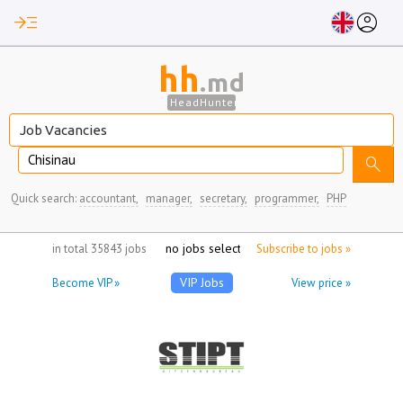
read_more
account_circle
hh
.md
HeadHunter
Chisinau
search
Quick search:
accountant,
manager,
secretary,
programmer,
PHP
no jobs selected
in total 35843 jobs
Subscribe to jobs »
VIP Jobs
Become VIP »
View price »