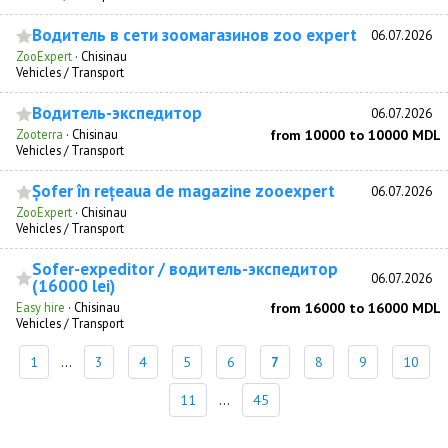
Водитель в сети зоомагазинов zoo expert
06.07.2026
ZooExpert
·
Chisinau
Vehicles / Transport
Водитель-экспедитор
06.07.2026
Zooterra
·
Chisinau
from 10000 to 10000 MDL
Vehicles / Transport
Șofer în rețeaua de magazine zooexpert
06.07.2026
ZooExpert
·
Chisinau
Vehicles / Transport
Sofer-expeditor / водитель-экспедитор
06.07.2026
(16000 lei)
Easy hire
·
Chisinau
from 16000 to 16000 MDL
Vehicles / Transport
1
...
3
4
5
6
7
8
9
10
11
...
45