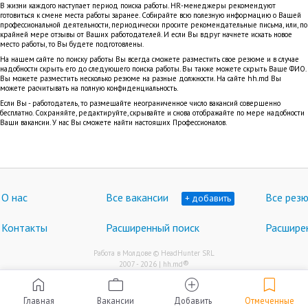
В жизни каждого наступает период поиска работы. HR-менеджеры рекомендуют
готовиться к смене места работы заранее. Собирайте всю полезную информацию о Вашей
профессиональной деятельности, периодически просите рекомендательные письма, или, по
крайней мере отзывы от Ваших работодателей. И если Вы вдруг начнете искать новое
место работы, то Вы будете подготовлены.
На нашем сайте по поиску работы Вы всегда сможете разместить свое резюме и в случае
надобности скрыть его до следующего поиска работы. Вы также можете скрыть Ваше ФИО.
Вы можете разместить несколько резюме на разные должности. На сайте hh.md Вы
можете расчитывать на полную конфиденциальность.
Если Вы - работодатель, то размещайте неограниченное число вакансий совершенно
бесплатно. Сохраняйте, редактируйте, скрывайте и снова отображайте по мере надобности
Ваши вакансии. У нас Вы сможете найти настоящих Профессионалов.
О нас
Все вакансии
Все рез
+ добавить
Контакты
Расширенный поиск
Расшире
Работа в Молдове © HeadHunter SRL
®
2007 - 2026 | hh.md
bookmark
home
work
add_circle
Главная
Вакансии
Добавить
Отмеченные