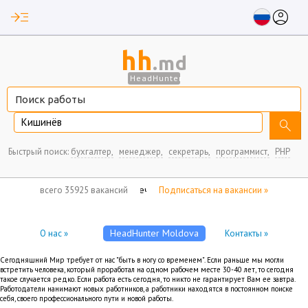
read_more
account_circle
hh
.md
HeadHunter
Кишинёв
search
Быстрый поиск:
бухгалтер,
менеджер,
секретарь,
программист,
PHP
нет отмеченных вакансий
всего 35925 вакансий
Подписаться на вакансии »
HeadHunter Moldova
О нас »
Контакты »
Сегодняшний Мир требует от нас "быть в ногу со временем". Если раньше мы могли
встретить человека, который проработал на одном рабочем месте 30-40 лет, то сегодня
такое случается редко. Если работа есть сегодня, то никто не гарантирует Вам ее завтра.
Работодатели нанимают новых работников, а работники находятся в постоянном поиске
себя, своего профессионального пути и новой работы.