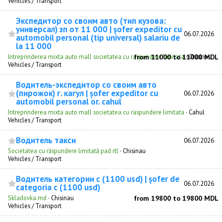
Vehicles / Transport
Экспедитор со своим авто (тип кузова:
универсал) зп от 11 000 | șofer expeditor cu
06.07.2026
automobil personal (tip universal) salariu de
la 11 000
Intreprinderea mixta auto mall societatea cu raspundere limitata
from 11000 to 11000 MDL
·
Chisinau
Vehicles / Transport
Водитель-экспедитор со своим авто
(пирожок) г. кагул | șofer expeditor cu
06.07.2026
automobil personal or. cahul
Intreprinderea mixta auto mall societatea cu raspundere limitata
·
Cahul
Vehicles / Transport
Водитель такси
06.07.2026
Societatea cu răspundere limitată pad rtl
·
Chisinau
Vehicles / Transport
Водитель категории с (1100 usd) | șofer de
06.07.2026
categoria с (1100 usd)
Skladovka.md
·
Chisinau
from 19800 to 19800 MDL
Vehicles / Transport