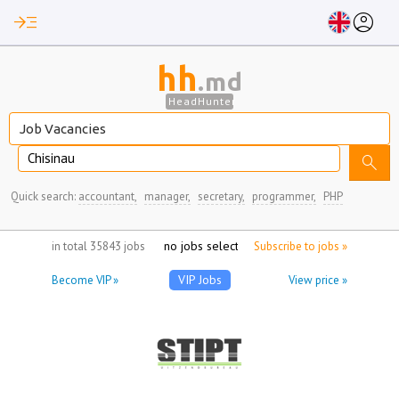
read_more
account_circle
hh
.md
HeadHunter
Chisinau
search
Quick search:
accountant,
manager,
secretary,
programmer,
PHP
no jobs selected
in total 35843 jobs
Subscribe to jobs »
VIP Jobs
Become VIP »
View price »