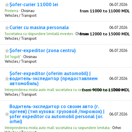
Șofer-curier 11000 lei
06.07.2026
Printerra
·
Chisinau
from 11000 to 11000 MDL
Vehicles / Transport
Curier cu masina personala
06.07.2026
Societatea cu răspundere limitată investes
·
Chisinau
from 12000 to 15000 MDL
Vehicles / Transport
Şofer-expeditor (zona centru)
06.07.2026
Srl "rogob"
·
Chisinau
Vehicles / Transport
Șofer-expeditor (oferim automobil) |
водитель-экспедитор (предоставляем
06.07.2026
автомобиль)
Intreprinderea mixta auto mall societatea cu raspundere limitata
from 9000 to 11000 MDL
·
Chisinau
Vehicles / Transport
Водитель-экспедитор со своим авто (г.
оргеев) (тип кузова: грузовой /пирожок) |
06.07.2026
șofer expeditor cu automobil personal (or.
orhei)
Intreprinderea mixta auto mall societatea cu raspundere limitata
·
Orhei