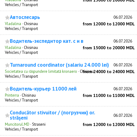
from 15000 to 20000 MDL
Vehicles / Transport
Автослесарь
06.07.2026
Vladalina
·
Chisinau
from 12000 to 12000 MDL
Vehicles / Transport
Водитель-экспедитор кат. c и в
06.07.2026
Vladalina
·
Chisinau
from 15000 to 20000 MDL
Vehicles / Transport
Turnaround coordinator (salariu 24.000 lei)
06.07.2026
Societatea cu răspundere limitată kronaero
·
Chisinau
from 24000 to 24000 MDL
Vehicles / Transport
Водитель-курьер 11000 лей
06.07.2026
Printerra
·
Chisinau
from 11000 to 11000 MDL
Vehicles / Transport
Conducător stivuitor / (погрузчик) or.
06.07.2026
strășeni
Muncitorul.MD
·
Straseni
from 12000 to 12000 MDL
Vehicles / Transport