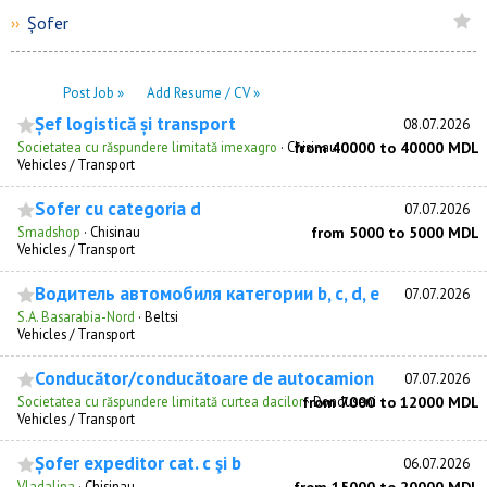
Șofer
››
Post Job »
Add Resume / CV »
Șef logistică și transport
08.07.2026
Societatea cu răspundere limitată imexagro
·
Chisinau
from 40000 to 40000 MDL
Vehicles / Transport
Sofer cu categoria d
07.07.2026
Smadshop
·
Chisinau
from 5000 to 5000 MDL
Vehicles / Transport
Водитель автомобиля категории b, c, d, e
07.07.2026
S.A. Basarabia-Nord
·
Beltsi
Vehicles / Transport
Conducător/conducătoare de autocamion
07.07.2026
Societatea cu răspundere limitată curtea dacilor
from 7000 to 12000 MDL
·
Donduseni
Vehicles / Transport
Șofer expeditor cat. c şi b
06.07.2026
Vladalina
·
Chisinau