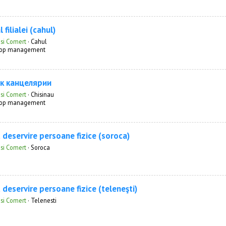
 filialei (cahul)
 si Comert
·
Cahul
 Top management
к канцелярии
 si Comert
·
Chisinau
 Top management
t deservire persoane fizice (soroca)
 si Comert
·
Soroca
 deservire persoane fizice (teleneşti)
 si Comert
·
Telenesti