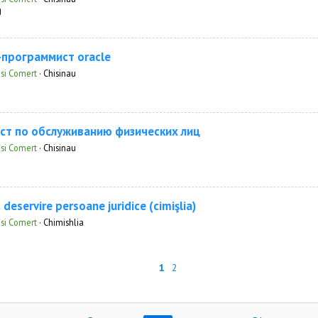
g
программист oracle
 si Comert
·
Chisinau
ст по обслуживанию физических лиц
 si Comert
·
Chisinau
 deservire persoane juridice (cimişlia)
 si Comert
·
Chimishlia
1
2