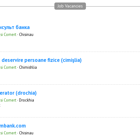
Job Vacancies
сульт банка
 si Comert
·
Chisinau
 deservire persoane fizice (cimişlia)
 si Comert
·
Chimishlia
erator (drochia)
 si Comert
·
Drockhia
t
ombank.com
 si Comert
·
Chisinau