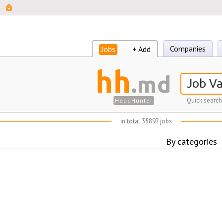
Companies
Jobs
+ Add
hh
.md
Quick search
HeadHunter
in total 35897 jobs
By categories