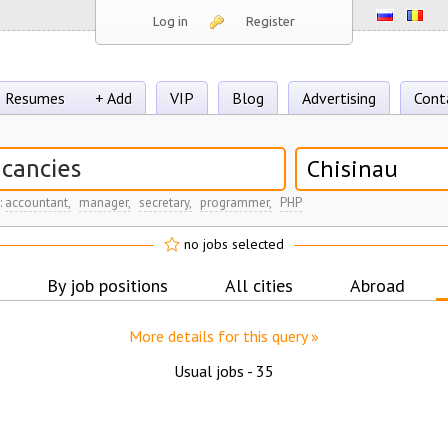
Log in
Register
Resumes
+ Add
VIP
Blog
Advertising
Cont
Chisinau
:
accountant,
manager,
secretary,
programmer,
PHP
no jobs selected
By job positions
All cities
Abroad
More details for this query »
Usual jobs -
35