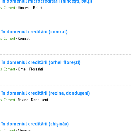
 în domeniul microcreditării (hîncești, bălţi)
 si Comert
·
Hincesti · Beltsi
g
 în domeniul creditării (comrat)
 si Comert
·
Komrat
g
 în domeniul creditării (orhei, floreşti)
 si Comert
·
Orhei · Floreshti
g
 în domeniul creditării (rezina, donduşeni)
 si Comert
·
Rezina · Donduseni ·
g
 în domeniul creditării (chișinău)
 si Comert
·
Chisinau