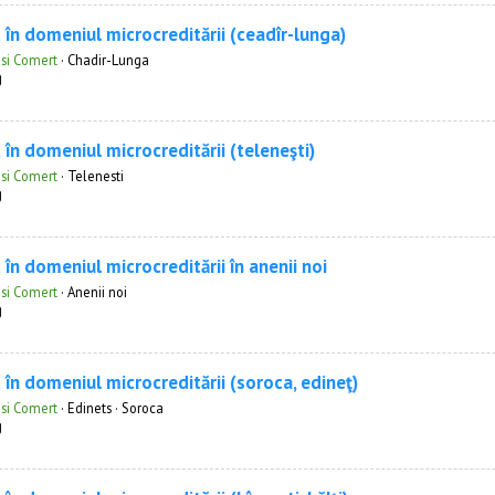
 în domeniul microcreditării (ceadîr-lunga)
 si Comert
·
Chadir-Lunga
g
 în domeniul microcreditării (teleneşti)
 si Comert
·
Telenesti
g
 în domeniul microcreditării în anenii noi
 si Comert
·
Anenii noi
g
 în domeniul microcreditării (soroca, edineţ)
 si Comert
·
Edinets · Soroca
g