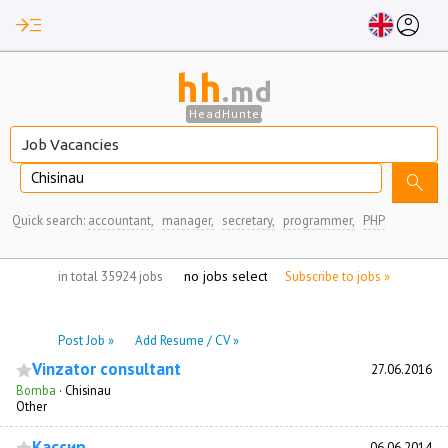
read_more
account_circle
hh
.md
HeadHunter
Chisinau
search
Quick search:
accountant,
manager,
secretary,
programmer,
PHP
no jobs selected
in total 35924 jobs
Subscribe to jobs »
Post Job »
Add Resume / CV »
Vinzator consultant
27.06.2016
Bomba
·
Chisinau
Other
Кассир
06.06.2014