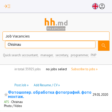
read_more
account_circle
hh
.md
HeadHunter
Chisinau
search
Quick search:
accountant,
manager,
secretary,
programmer,
PHP
no jobs selected
in total 35925 jobs
Subscribe to jobs »
Post Job »
Add Resume / CV »
Фотошопер. обработка фотографий. фото
29.01.2020
монтаж.
AFS
·
Chisinau
Photo / Video