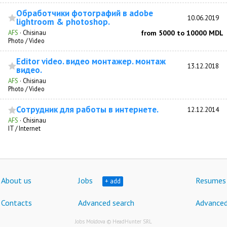
Обработчики фотографий в adobe
10.06.2019
lightroom & photoshop.
AFS
·
Chisinau
from 5000 to 10000 MDL
Photo / Video
Editor video. видео монтажер. монтаж
13.12.2018
видео.
AFS
·
Chisinau
Photo / Video
Сотрудник для работы в интернете.
12.12.2014
AFS
·
Chisinau
IT / Internet
About us
Jobs
Resumes
+ add
Contacts
Advanced search
Advanced
Jobs Moldova © HeadHunter SRL