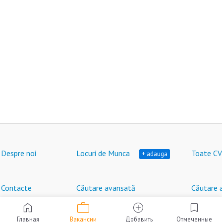
Despre noi
Locuri de Munca
Toate CV
+ adauga
Contacte
Căutare avansată
Căutare 
work
home
add_circle
bookmark
Locuri de muncă în Moldova © HeadHunter SRL
®
2007 - 2026 | hh.md
Главная
Вакансии
Добавить
Отмеченные