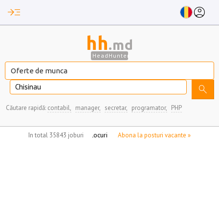
read_more
account_circle
hh
.md
HeadHunter
Chisinau
search
Căutare rapidă:
contabil,
manager,
secretar,
programator,
PHP
nu aveți locuri de munca marcate
în total 35843 joburi
Abona la posturi vacante »