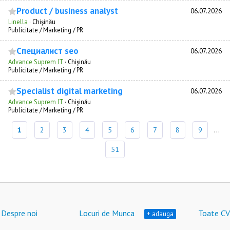
Product / business analyst
06.07.2026
Linella
·
Chişinău
Publicitate / Marketing / PR
Специалист seo
06.07.2026
Advance Suprem IT
·
Chişinău
Publicitate / Marketing / PR
Specialist digital marketing
06.07.2026
Advance Suprem IT
·
Chişinău
Publicitate / Marketing / PR
1
2
3
4
5
6
7
8
9
...
51
Despre noi
Locuri de Munca
Toate CV
+ adauga