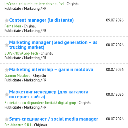
Ics "coca-cola imbuteliere chisinau" srl
·
Chişinău
Publicitate / Marketing / PR
Content manager (la distanta)
09.07.2026
Perna Mea
·
Chişinău
Publicitate / Marketing / PR
Marketing manager (lead generation – us
08.07.2026
trucking market)
SUPERNOVA Log-Tech
·
Chişinău
Publicitate / Marketing / PR
Marketing internship – garmin moldova
08.07.2026
Garmin Moldova
·
Chişinău
Publicitate / Marketing / PR
Маркетинг менеджер (для каталога
08.07.2026
интернет сайта)
Societatea cu răspundere limitată digital grup
·
Chişinău
Publicitate / Marketing / PR
Smm-специалист / social media manager
08.07.2026
Pro-Maestro S.R.L
·
Chişinău