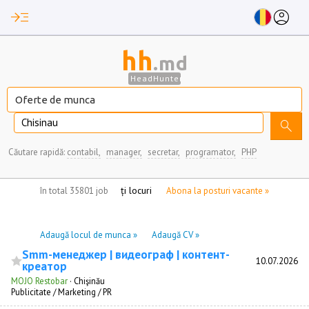
read_more
account_circle
hh
.md
HeadHunter
Chisinau
search
Căutare rapidă:
contabil,
manager,
secretar,
programator,
PHP
nu aveți locuri de munca marcate
în total 35801 job
Abona la posturi vacante »
Adaugă locul de munca »
Adaugă CV »
Smm-менеджер | видеограф | контент-
10.07.2026
креатор
MOJO Restobar
·
Chişinău
Publicitate / Marketing / PR