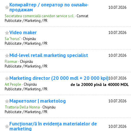
Копирайтер / оператор по онлайн-
10.07.2026
продажам
Societatea comercială carvidon service s.r.l.
·
Comrat
Publicitate / Marketing / PR
Video maker
10.07.2026
Sa "horus"
·
Chişinău
Publicitate / Marketing / PR
Mid-level retail marketing specialist
10.07.2026
Flormar
·
Chişinău
Publicitate / Marketing / PR
Marketing director (20 000 mdl + 20 000 kpi)
10.07.2026
Art People
·
Chişinău
de la 20000 pînă la 40000 MDL
Publicitate / Marketing / PR
Mаркетолог | marketolog
10.07.2026
Trattoria Della Nonna
·
Chişinău
Publicitate / Marketing / PR
Funcționar/ă în evidența materialelor de
10.07.2026
marketing