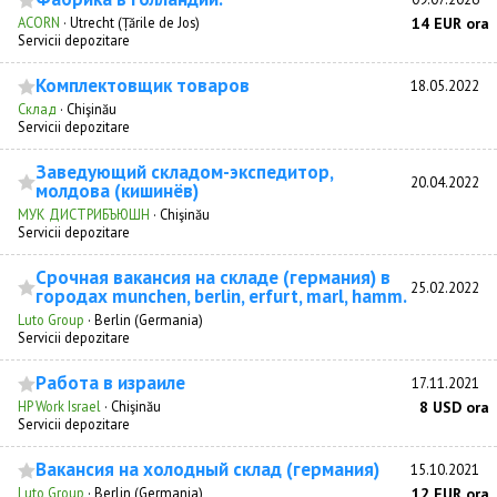
ACORN
·
Utrecht (Țările de Jos)
14 EUR ora
Servicii depozitare
Комплектовщик товаров
18.05.2022
Склад
·
Chişinău
Servicii depozitare
Заведующий складом-экспедитор,
20.04.2022
молдова (кишинёв)
МУК ДИСТРИБЪЮШН
·
Chişinău
Servicii depozitare
Срочная вакансия на складе (германия) в
25.02.2022
городах munchen, berlin, erfurt, marl, hamm.
Luto Group
·
Berlin (Germania)
Servicii depozitare
Работа в израиле
17.11.2021
HP Work Israel
·
Chişinău
8 USD ora
Servicii depozitare
Вакансия на холодный склад (германия)
15.10.2021
Luto Group
·
Berlin (Germania)
12 EUR ora