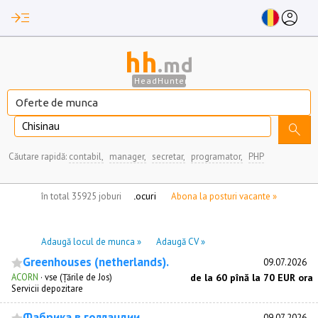
read_more
account_circle
hh
.md
HeadHunter
Chisinau
search
Căutare rapidă:
contabil,
manager,
secretar,
programator,
PHP
nu aveți locuri de munca marcate
în total 35925 joburi
Abona la posturi vacante »
Adaugă locul de munca »
Adaugă CV »
Greenhouses (netherlands).
09.07.2026
ACORN
·
vse (Țările de Jos)
de la 60 pînă la 70 EUR ora
Servicii depozitare
Фабрика в голландии.
09.07.2026