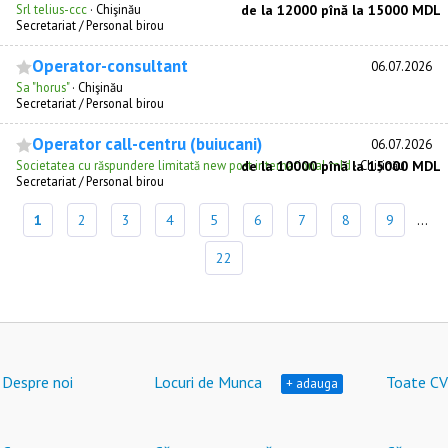
Srl telius-ccc
·
Chişinău
de la 12000 pînă la 15000 MDL
Secretariat / Personal birou
Operator-consultant
06.07.2026
Sa "horus"
·
Chişinău
Secretariat / Personal birou
Operator сall-сentru (buiucani)
06.07.2026
Societatea cu răspundere limitată new post international mld
de la 10000 pînă la 15000 MDL
·
Chişinău
Secretariat / Personal birou
1
2
3
4
5
6
7
8
9
...
22
Despre noi
Locuri de Munca
Toate CV
+ adauga