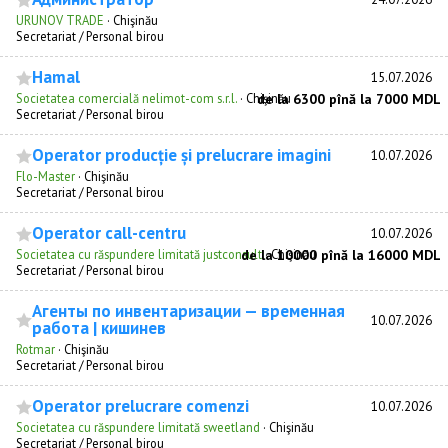
URUNOV TRADE
·
Chişinău
Secretariat / Personal birou
Hamal
15.07.2026
Societatea comercială nelimot-com s.r.l.
·
Chişinău
de la 6300 pînă la 7000 MDL
Secretariat / Personal birou
Operator producție și prelucrare imagini
10.07.2026
Flo-Master
·
Chişinău
Secretariat / Personal birou
Operator call-centru
10.07.2026
Societatea cu răspundere limitată justconsult
de la 10000 pînă la 16000 MDL
·
Chişinău
Secretariat / Personal birou
Агенты по инвентаризации — временная
10.07.2026
работа | кишинев
Rotmar
·
Chişinău
Secretariat / Personal birou
Operator prelucrare comenzi
10.07.2026
Societatea cu răspundere limitată sweetland
·
Chişinău
Secretariat / Personal birou