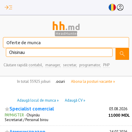
read_more
account_circle
hh
.md
HeadHunter
Chisinau
search
Căutare rapidă:
contabil,
manager,
secretar,
programator,
PHP
nu aveți locuri de munca marcate
în total 35925 joburi
Abona la posturi vacante »
Adaugă locul de munca »
Adaugă CV »
Specialist comercial
03.08.2026
PAYMASTER
·
Chişinău
11000 MDL
Secretariat / Personal birou
Администратор
24.07.2026