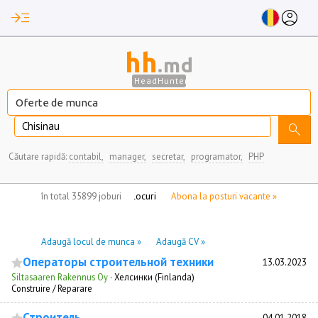
read_more
account_circle
hh
.md
HeadHunter
Chisinau
search
Căutare rapidă:
contabil,
manager,
secretar,
programator,
PHP
nu aveți locuri de munca marcate
în total 35899 joburi
Abona la posturi vacante »
Adaugă locul de munca »
Adaugă CV »
Операторы строительной техники
13.03.2023
Siltasaaren Rakennus Oy
·
Хелсинки (Finlanda)
Construire / Reparare
Строитель
04.01.2018