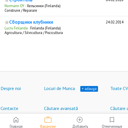
Normann OY
·
Хельсинки (Finlanda)
Construire / Reparare
Сборщики клубники
24.02.2014
Lucru Finlanda
·
Finlanda (Finlanda)
Agricultura / Silvicultura / Piscicultura
Despre noi
Locuri de Munca
Toate CV
+ adauga
Contacte
Căutare avansată
Căutare 
work
home
add_circle
bookmark
Locuri de muncă în Moldova © HeadHunter SRL
®
2007 - 2026 | hh.md
Главная
Вакансии
Добавить
Отмеченные