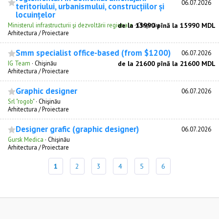
06.07.2026
teritoriului, urbanismului, construcțiilor și
locuințelor
Ministerul infrastructurii şi dezvoltării regionale
de la 15990 pînă la 15990 MDL
·
Chişinău
Arhitectura / Proiectare
Smm specialist office-based (from $1200)
06.07.2026
IG Team
·
Chişinău
de la 21600 pînă la 21600 MDL
Arhitectura / Proiectare
Graphic designer
06.07.2026
Srl "rogob"
·
Chişinău
Arhitectura / Proiectare
Designer grafic (graphic designer)
06.07.2026
Gursk Medica
·
Chişinău
Arhitectura / Proiectare
1
2
3
4
5
6