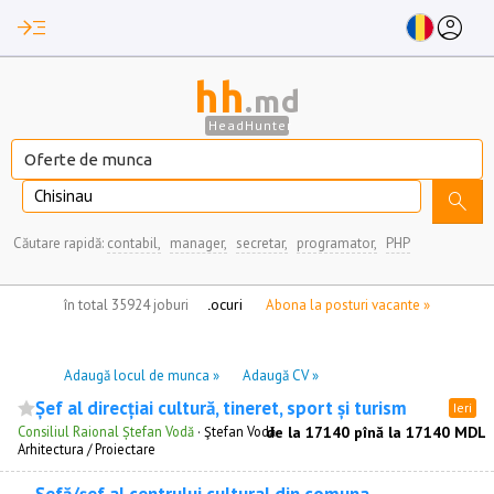
read_more
account_circle
hh
.md
HeadHunter
Chisinau
search
Căutare rapidă:
contabil,
manager,
secretar,
programator,
PHP
nu aveți locuri de munca marcate
în total 35924 joburi
Abona la posturi vacante »
Adaugă locul de munca »
Adaugă CV »
Șef al direcțiai cultură, tineret, sport și turism
Ieri
Consiliul Raional Ștefan Vodă
·
Ştefan Vodă
de la 17140 pînă la 17140 MDL
Arhitectura / Proiectare