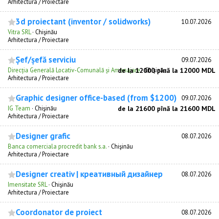
Arhitectura / Proiectare
3d proiectant (inventor / solidworks)
10.07.2026
Vitra SRL
·
Chişinău
Arhitectura / Proiectare
Șef/șefă serviciu
09.07.2026
Direcția Generală Locativ-Comunală și Amenajare
de la 12000 pînă la 12000 MDL
·
Chişinău
Arhitectura / Proiectare
Graphic designer office-based (from $1200)
09.07.2026
IG Team
·
Chişinău
de la 21600 pînă la 21600 MDL
Arhitectura / Proiectare
Designer grafic
08.07.2026
Banca comerciala procredit bank s.a.
·
Chişinău
Arhitectura / Proiectare
Designer creativ | креативный дизайнер
08.07.2026
Imensitate SRL
·
Chişinău
Arhitectura / Proiectare
Coordonator de proiect
08.07.2026