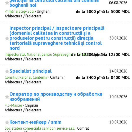
Şefă/şef al centrului cultural din comuna
06.08.2026
boghenii noi
Primăria Step-Soci
·
Ungheni
de la 5000 pînă la 5000 MDL
Arhitectura / Proiectare
Inspector principal / inspectoare principală
(domeniul calitatea în construcții și a
produselor pentru construcții) direcția
30.07.2026
teritorială supraveghere tehnică şi control
nord
Inspectoratul Național pentru Supraveghere Tehnică
de la 12500 pînă la 12500 MDL
·
Chişinău
Arhitectura / Proiectare
Specialist principal
14.07.2026
Consiliul Raional Cantemir
·
Cantemir
de la 8400 pînă la 8400 MDL
Arhitectura / Proiectare
Оператор по производству и обработке
10.07.2026
изображений
Flo-Master
·
Chişinău
Arhitectura / Proiectare
Контент-мейкер / smm
10.07.2026
Societatea comercială carvidon service s.r.l.
·
Comrat