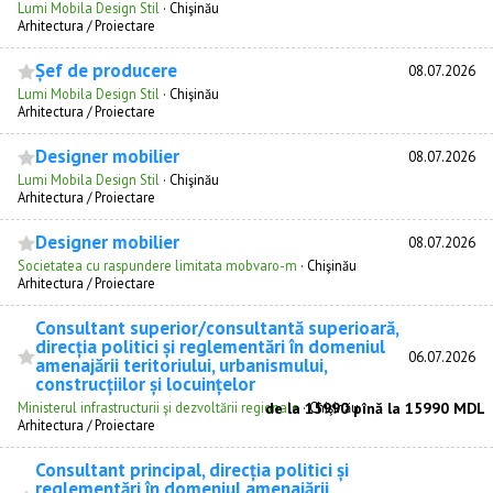
Lumi Mobila Design Stil
·
Chişinău
Arhitectura / Proiectare
Șef de producere
08.07.2026
Lumi Mobila Design Stil
·
Chişinău
Arhitectura / Proiectare
Designer mobilier
08.07.2026
Lumi Mobila Design Stil
·
Chişinău
Arhitectura / Proiectare
Designer mobilier
08.07.2026
Societatea cu raspundere limitata mobvaro-m
·
Chişinău
Arhitectura / Proiectare
Consultant superior/consultantă superioară,
direcția politici și reglementări în domeniul
06.07.2026
amenajării teritoriului, urbanismului,
construcțiilor și locuințelor
Ministerul infrastructurii şi dezvoltării regionale
de la 15990 pînă la 15990 MDL
·
Chişinău
Arhitectura / Proiectare
Consultant principal, direcția politici și
reglementări în domeniul amenajării