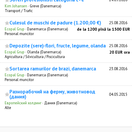
Kim Johansen
·
Greve (Danemarca)
Transport / Trafic
Culesul de muschi de padure (1.200,00 €)
25.08.2016
Ecopal Grup
·
Danemarca (Danemarca)
de la 1200 pînă la 1500 EUR
Personal muncitor
Depozite (sere)-flori, fructe, legume, olanda
25.08.2016
Ecopal Grup
·
Olanda (Danemarca)
20 EUR ora
Agricultura / Silvicultura / Piscicultura
Sortarea ramurilor de brazi, danemarca
23.08.2016
Ecopal Grup
·
Danemarca (Danemarca)
Personal muncitor
Разнорабочий на ферму, животновод
04.05.2015
(дания)
Европейский холдинг
·
Дания (Danemarca)
Alte