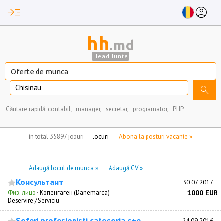
read_more
account_circle
hh
.md
HeadHunter
Chisinau
search
Căutare rapidă:
contabil,
manager,
secretar,
programator,
PHP
nu aveți locuri de munca marcate
în total 35897 joburi
Abona la posturi vacante »
Adaugă locul de munca »
Adaugă CV »
Консультант
30.07.2017
Физ. лицо
·
Копенгаген (Danemarca)
1000 EUR
Deservire / Serviciu
Soferi profesionisti categoria c+e
24.09.2016