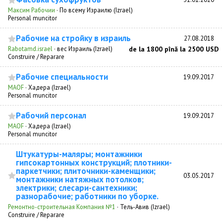
Максим Рабочии
·
По всему Израилю (Izrael)
Personal muncitor
Рабочие на стройку в израиль
27.08.2018
Rabotamd.israel
·
вес Израиль (Izrael)
de la 1800 pînă la 2500 USD
Construire / Reparare
Рабочие специальности
19.09.2017
MAOF
·
Хадера (Izrael)
Personal muncitor
Рабочий персонал
19.09.2017
MAOF
·
Хадера (Izrael)
Personal muncitor
Штукатуры-маляры; монтажники
гипсокартонных конструкций; плотники-
паркетчики; плиточники-каменщики;
03.05.2017
монтажники натяжных потолков;
электрики; слесари-сантехники;
разнорабочие; работники по уборке.
Ремонтно-строительная Компания №1
·
Тель-Авив (Izrael)
Construire / Reparare