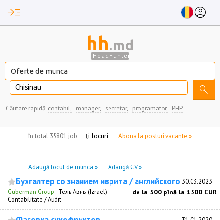
read_more
account_circle
hh
.md
HeadHunter
Chisinau
search
Căutare rapidă:
contabil,
manager,
secretar,
programator,
PHP
nu aveți locuri de munca marcate
în total 35801 job
Abona la posturi vacante »
Adaugă locul de munca »
Adaugă CV »
Бухгалтер со знанием иврита / английского
30.03.2023
Guberman Group
·
Тель Авив (Izrael)
de la 500 pînă la 1500 EUR
Сontabilitate / Audit
Фасовка сухофруктов
31.01.2020