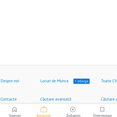
Despre noi
Locuri de Munca
Toate CV
+ adauga
Contacte
Căutare avansată
Căutare 
work
home
add_circle
bookmark
Locuri de muncă în Moldova © HeadHunter SRL
®
2007 - 2026 | hh.md
Главная
Вакансии
Добавить
Отмеченные