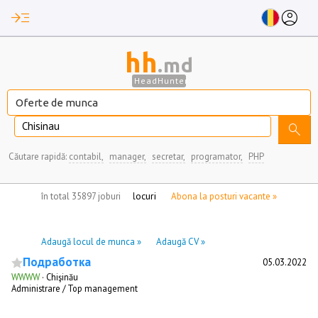
read_more
account_circle
hh
.md
HeadHunter
Chisinau
search
Căutare rapidă:
contabil,
manager,
secretar,
programator,
PHP
nu aveți locuri de munca marcate
în total 35897 joburi
Abona la posturi vacante »
Adaugă locul de munca »
Adaugă CV »
Подработка
05.03.2022
WWWW
·
Chişinău
Administrare / Top management