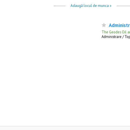
Adaugă locul de munca »
Administr
The Geodes Oil a
Administrare / 