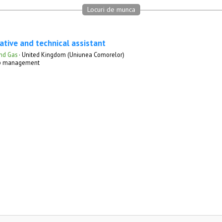
Locuri de munca
ative and technical assistant
nd Gas
·
United Kingdom (Uniunea Comorelor)
Top management