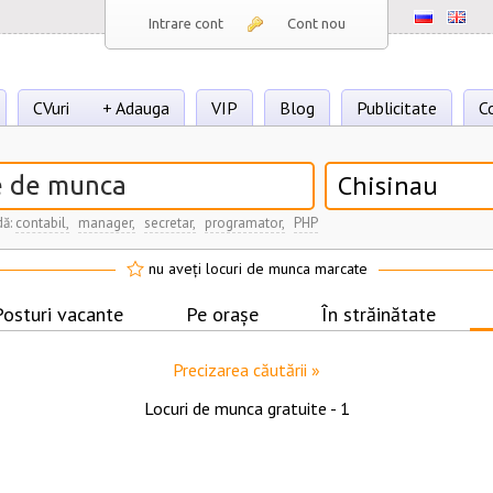
Intrare cont
Cont nou
CVuri
+ Adauga
VIP
Blog
Publicitate
C
Chisinau
dă:
contabil,
manager,
secretar,
programator,
PHP
nu aveți locuri de munca marcate
Posturi vacante
Pe orașe
În străinătate
Precizarea căutării »
Locuri de munca gratuite -
1