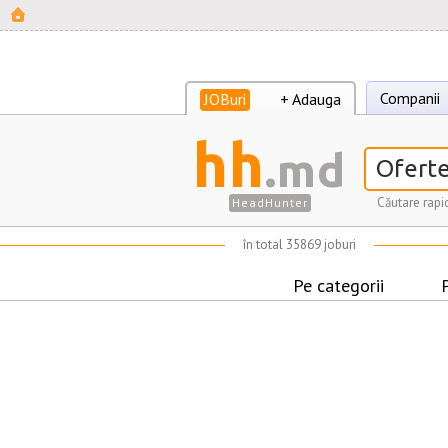
Companii
JOBuri
+ Adauga
hh
.md
Căutare rapi
HeadHunter
în total 35869 joburi
Pe categorii