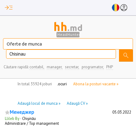
read_more
account_circle
hh
.md
HeadHunter
Chisinau
search
Căutare rapidă:
contabil,
manager,
secretar,
programator,
PHP
nu aveți locuri de munca marcate
în total 35924 joburi
Abona la posturi vacante »
Adaugă locul de munca »
Adaugă CV »
Менеджер
05.03.2022
Llileb By
·
Chişinău
Administrare / Top management