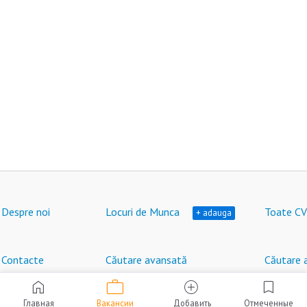
Despre noi
Locuri de Munca
Toate CV
+ adauga
Contacte
Căutare avansată
Căutare 
work
home
add_circle
bookmark
Locuri de muncă în Moldova © HeadHunter SRL
®
2007 - 2026 | hh.md
Главная
Вакансии
Добавить
Отмеченные