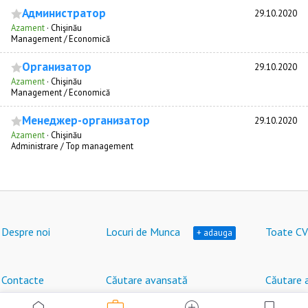
Администратор
29.10.2020
Azament
·
Chişinău
Management / Economică
Организатор
29.10.2020
Azament
·
Chişinău
Management / Economică
Менеджер-организатор
29.10.2020
Azament
·
Chişinău
Administrare / Top management
Despre noi
Locuri de Munca
Toate CV
+ adauga
Contacte
Căutare avansată
Căutare 
work
home
add_circle
bookmark