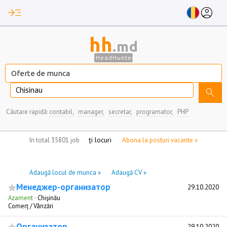
read_more
account_circle
hh
.md
HeadHunter
Chisinau
search
Căutare rapidă:
contabil,
manager,
secretar,
programator,
PHP
nu aveți locuri de munca marcate
în total 35801 job
Abona la posturi vacante »
Adaugă locul de munca »
Adaugă CV »
Менеджер-организатор
29.10.2020
Azament
·
Chişinău
Comerț / Vânzări
Организатор
29.10.2020