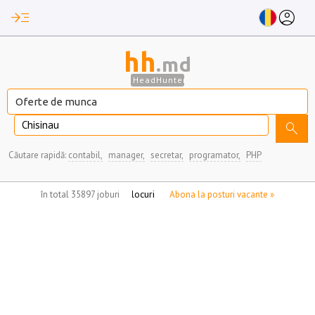
read_more
account_circle
hh
.md
HeadHunter
Chisinau
search
Căutare rapidă:
contabil,
manager,
secretar,
programator,
PHP
nu aveți locuri de munca marcate
în total 35897 joburi
Abona la posturi vacante »