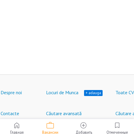
Despre noi
Locuri de Munca
Toate CV
+ adauga
Contacte
Căutare avansată
Căutare 
work
home
add_circle
bookmark
Locuri de muncă în Moldova © HeadHunter SRL
®
2007 - 2026 | hh.md
Главная
Вакансии
Добавить
Отмеченные