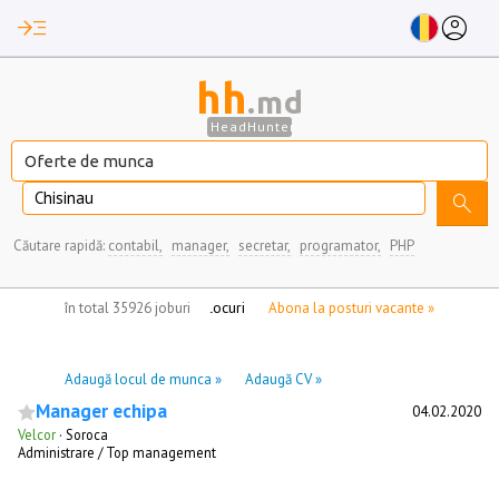
read_more
account_circle
hh
.md
HeadHunter
Chisinau
search
Căutare rapidă:
contabil,
manager,
secretar,
programator,
PHP
nu aveți locuri de munca marcate
în total 35926 joburi
Abona la posturi vacante »
Adaugă locul de munca »
Adaugă CV »
Manager echipa
04.02.2020
Velcor
·
Soroca
Administrare / Top management