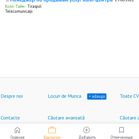
Колл-Тайм
·
Tiraspol
Telecomunicaţii
Despre noi
Locuri de Munca
Toate CV
+ adauga
Contacte
Căutare avansată
Căutare 
work
home
add_circle
bookmark
Locuri de muncă în Moldova © HeadHunter SRL
®
2007 - 2026 | hh.md
Главная
Вакансии
Добавить
Отмеченные