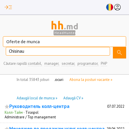
read_more
account_circle
hh
.md
HeadHunter
Chisinau
search
Căutare rapidă:
contabil,
manager,
secretar,
programator,
PHP
nu aveți locuri de munca marcate
în total 35843 joburi
Abona la posturi vacante »
Adaugă locul de munca »
Adaugă CV »
Руководитель колл-центра
07.07.2022
Колл-Тайм
·
Tiraspol
Administrare / Top management
Менеджер по продажам услуг колл-центра
29.06.2022