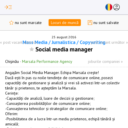
read_more
account_circle
nu sunt marcate
Locuri de muncă
nu sunt salvate
25 august 2016
Mass Media / Jurnalistica / Copywriting
«
post vacant anterior
post vacant următor
»
Social media manager
Chişinău
·
Marsala Performance Agency
joburile companiei »
Angajăm Social Media Manager. Echipa Marsala crește!
Dacă ești în pas cu noile tendințe de comunicare online, posezi
capacități de gestionare și analiză și vrei să activezi într-un colectiv
tânăr și prietenos, te așteptăm la Marsala.
Cerințe:
-Capacități de analiză, luare de decizii și gestionare;
-Cunoașterea posibilităților de comunicare online;
-Cunoașterea tehnicilor și strategiilor de comunicare online;
Oferim:
-Posibilitatea de a lucra într-un mediu prietenos, echipă tânără și
amicală;