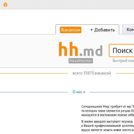
Ком
Вакансии
+ Добавить
hh
.md
Быстрый пои
HeadHunter
всего 35870 вакансий
О нас »
Сегодняшний Мир требует от нас "б
то сегодня такое случается редко. 
находятся в постоянном поиске себя
В жизни каждого наступает период
о Вашей профессиональной деятель
вдруг начнете искать новое место р