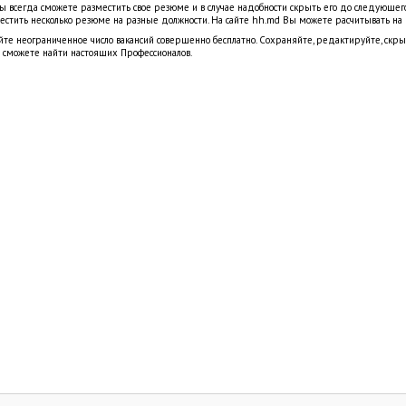
ы всегда сможете разместить свое резюме и в случае надобности скрыть его до следующег
стить несколько резюме на разные должности. На сайте hh.md Вы можете расчитывать на
айте неограниченное число вакансий совершенно бесплатно. Сохраняйте, редактируйте, скр
ы сможете найти настоящих Профессионалов.