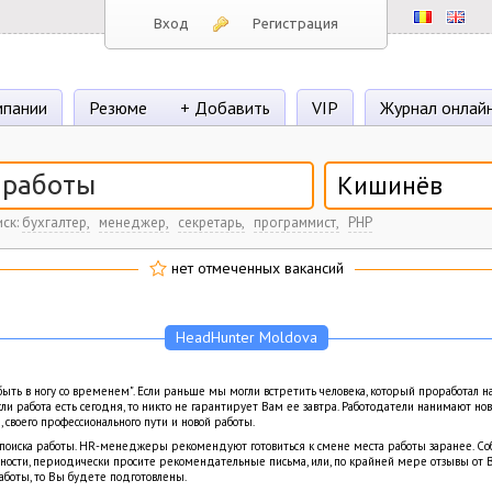
Вход
Регистрация
пании
Резюме
+ Добавить
VIP
Журнал онлай
Кишинёв
ск:
бухгалтер,
менеджер,
секретарь,
программист,
PHP
нет отмеченных вакансий
HeadHunter Moldova
ыть в ногу со временем". Если раньше мы могли встретить человека, который проработал н
Если работа есть сегодня, то никто не гарантирует Вам ее завтра. Работодатели нанимают но
, своего профессионального пути и новой работы.
 поиска работы. HR-менеджеры рекомендуют готовиться к смене места работы заранее. 
ности, периодически просите рекомендательные письма, или, по крайней мере отзывы от 
аботы, то Вы будете подготовлены.