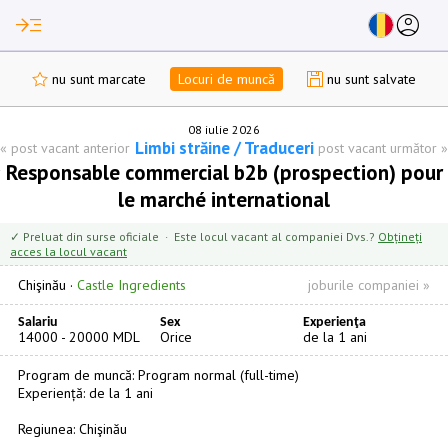
read_more
account_circle
nu sunt marcate
Locuri de muncă
nu sunt salvate
08 iulie 2026
Limbi străine / Traduceri
«
post vacant anterior
post vacant următor
»
Responsable commercial b2b (prospection) pour
le marché international
✓ Preluat din surse oficiale · Este locul vacant al companiei Dvs.?
Obțineți
acces la locul vacant
Chişinău
·
Castle Ingredients
joburile companiei »
Salariu
Sex
Experienţa
14000 - 20000 MDL
Orice
de la 1 ani
Program de muncă: Program normal (full-time)
Experiență: de la 1 ani
Regiunea: Chişinău