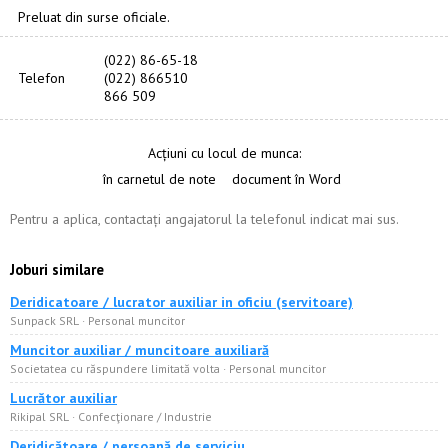
Preluat din surse oficiale.
(022) 86-65-18
Telefon
(022) 866510
866 509
Acțiuni cu locul de munca:
în carnetul de note
document în Word
Pentru a aplica, contactați angajatorul la telefonul indicat mai sus.
Joburi similare
Deridicatoare / lucrator auxiliar in oficiu (servitoare)
Sunpack SRL · Personal muncitor
Muncitor auxiliar / muncitoare auxiliară
Societatea cu răspundere limitată volta · Personal muncitor
Lucrător auxiliar
Rikipal SRL · Confecţionare / Industrie
Deridicătoare / persoană de serviciu