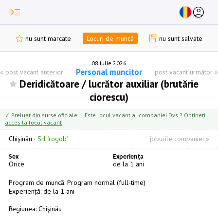
read_more
account_circle
nu sunt marcate
Locuri de muncă
nu sunt salvate
08 iulie 2026
Personal muncitor
«
post vacant anterior
post vacant următor
»
Deridicătoare / lucrător auxiliar (brutărie
ciorescu)
✓ Preluat din surse oficiale · Este locul vacant al companiei Dvs.?
Obțineți
acces la locul vacant
Chişinău
·
Srl "rogob"
joburile companiei »
Sex
Experienţa
Orice
de la 1 ani
Program de muncă: Program normal (full-time)
Experiență: de la 1 ani
Regiunea: Chişinău