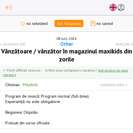
read_more
account_circle
no selected
Job Vacancies
no saved
08 july 2026
Other
«
previous job
next job
»
Vânzătoare / vânzător în magazinul maxikids din
zorile
✓ From official sources · Is this your company's vacancy?
Get access to your
vacancy
Chisinau
·
Maxikids
company jobs »
Program de muncă: Program normal (full-time)
Experiență: nu este obligatorie
Regiunea: Chişinău
Preluat din surse oficiale.