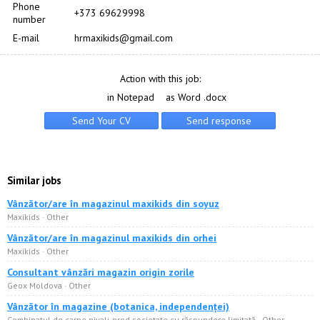
Phone
+373 69629998
number
E-mail
hrmaxikids@gmail.com
Action with this job:
in Notepad
as Word .docx
Similar jobs
Vânzător/are în magazinul maxikids din soyuz
Maxikids · Other
Vânzător/are în magazinul maxikids din orhei
Maxikids · Other
Consultant vânzări magazin origin zorile
Geox Moldova · Other
Vânzător în magazine (botanica, independenței)
Combinatul de carne nivali-prod societate cu răspundere limitată · Other