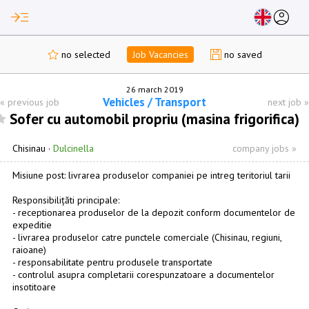
read_more
account_circle
no selected
Job Vacancies
no saved
26 march 2019
Vehicles / Transport
«
previous job
next job
»
Sofer cu automobil propriu (masina frigorifica)
Chisinau
·
Dulcinella
company jobs »
Misiune post: livrarea produselor companiei pe intreg teritoriul tarii
Responsibilițăti principale:
- receptionarea produselor de la depozit conform documentelor de
expeditie
- livrarea produselor catre punctele comerciale (Chisinau, regiuni,
raioane)
- responsabilitate pentru produsele transportate
- controlul asupra completarii corespunzatoare a documentelor
insotitoare