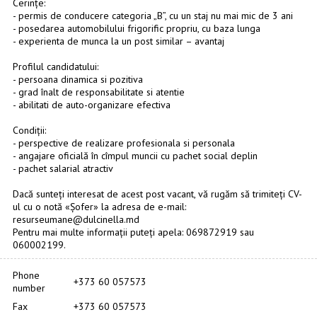
Cerințe:
- permis de conducere categoria „B”, cu un staj nu mai mic de 3 ani
- posedarea automobilului frigorific propriu, cu baza lunga
- experienta de munca la un post similar – avantaj
Profilul candidatului:
- persoana dinamica si pozitiva
- grad înalt de responsabilitate si atentie
- abilitati de auto-organizare efectiva
Condiții:
- perspective de realizare profesionala si personala
- angajare oficială în cîmpul muncii cu pachet social deplin
- pachet salarial atractiv
Dacă sunteți interesat de acest post vacant, vă rugăm să trimiteți CV-
ul cu o notă «Șofer» la adresa de e-mail:
resurseumane@dulcinella.md
Pentru mai multe informații puteți apela: 069872919 sau
060002199.
Phone
+373 60 057573
number
Fax
+373 60 057573