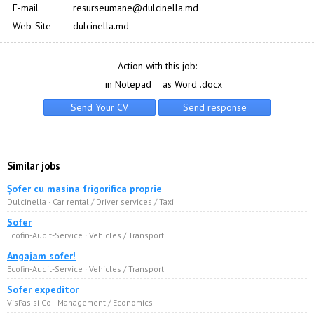
E-mail
resurseumane@dulcinella.md
Web-Site
dulcinella.md
Action with this job:
in Notepad
as Word .docx
Similar jobs
Șofer cu masina frigorifica proprie
Dulcinella · Car rental / Driver services / Taxi
Sofer
Ecofin-Audit-Service · Vehicles / Transport
Angajam sofer!
Ecofin-Audit-Service · Vehicles / Transport
Sofer expeditor
VisPas si Co · Management / Economics