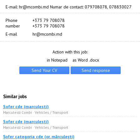
E-mail: hr@mcombi.md Numar de contact: 079708078, 078830027
Phone
+373 79 708078
number
+373 79 708078
E-mail
hr@mcombi.md
Action with this job:
in Notepad
as Word .docx
Similar jobs
Sofer cde (marculesti)
Marculesti Combi · Vehicles / Transport
Sofer cde (marculesti)
Marculesti Combi · Vehicles / Transport
Șofer categoria сde (or. mărculești)