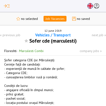
read_more
account_circle
no selected
Job Vacancies
no saved
12 june 2019
Vehicles / Transport
«
previous job
next job
»
Sofer cde (marculesti)
Floreshti
·
Marculesti Combi
company jobs »
Șofer categoria СDE (or. Mărculești)
Cerințe față de candidați:
- experiență de muncă în calitate de șofer;
- Categoria CDE;
- cunoașterea limbilor rusă și română;
Condiții de lucru:
- angajare oficială în cîmpul muncii;
- prînz gratuit;
- pachet social;
- locația postului: orașul Mărculești;