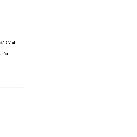
ită CV-ul
şinău-