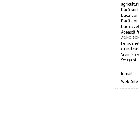
agriculturi
Dacă sunte
Dacă doriț
Dacă dori
Dacă aveți
Această f
AGRODOR V
Persoanel
cu indica
Vrem să v
Străşeni.
E-mail
Web-Site