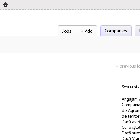
Companies
Jobs
+ Add
«
previous j
Straseni
Angajăm 
Compania 
de Agrono
pe terito
Dacă aveți
Cunoașteț
Dacă sunt
Dacă V-ar