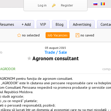
Log in
Register
Resumes
+ Add
VIP
Blog
Advertising
Conta
no selected
Job Vacancies
no saved
03 august 2015
Trade / Sale
ob
Agronom consultant
·
AGRODOR
compa
AGRONOM pentru funcția de agronom-consultant.
„AGRODOR” este în căutarea unei persoane responsabile care va îndeplini
m-Consultant. Persoana respectivă va promova produsele şi serviciile co
riul Republicii Moldova.
 studii agricole;
i „cu ce respiră” plantele;
eti o persoană responsabilă, pozitivă;
 plăcea să lucrați într-un domeniu al economiei care nu va muri nicodată –