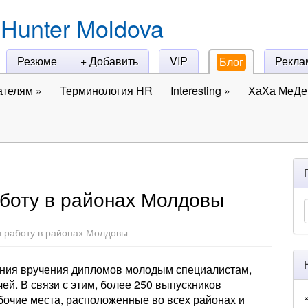
Hunter Moldova
Резюме
+ Добавить
VIP
Рекла
Блог
ателям
»
Терминология HR
Interesting
»
ХаХа МеДе 
аботу в районах Молдовы
и работу в районах Молдовы
ония вручения дипломов молодым специалистам,
ей. В связи с этим, более 250 выпускников
бочие места, расположенные во всех районах и