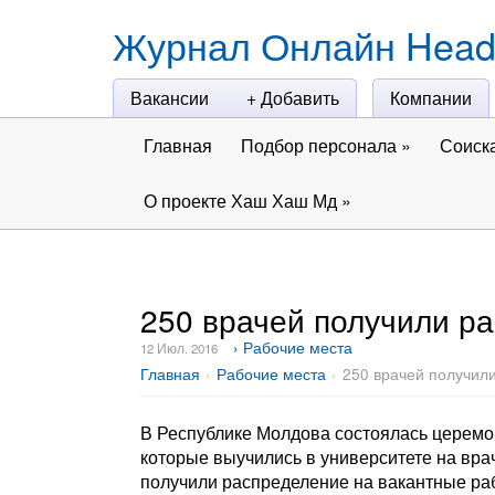
Журнал Онлайн Head
Вакансии
+ Добавить
Компании
Главная
Подбор персонала
»
Соиск
О проекте Хаш Хаш Мд
»
250 врачей получили р
› Рабочие места
12 Июл. 2016
Главная
Рабочие места
250 врачей получил
В Республике Молдова состоялась церем
которые выучились в университете на врач
получили распределение на вакантные ра