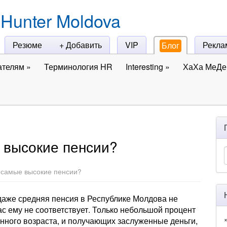
Hunter Moldova
Резюме
+ Добавить
VIP
Рекла
Блог
ателям
»
Терминология HR
Interesting
»
ХаХа МеДе 
 высокие пенсии?
е самые высокие пенсии?
даже средняя пенсия в Республике Молдова не
ас ему не соответствует. Только небольшой процент
онного возраста, и получающих заслуженные деньги,