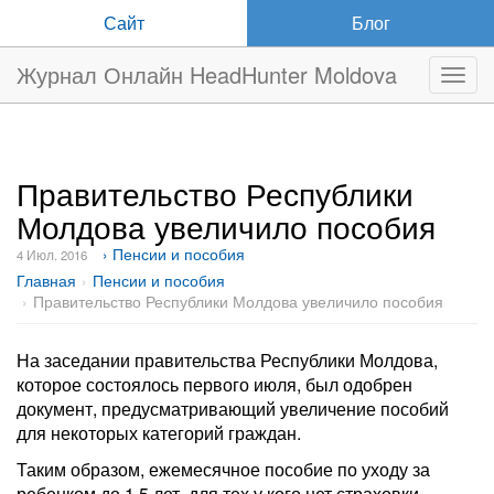
Сайт
Блог
Журнал Онлайн HeadHunter Moldova
Нави
Правительство Республики
Молдова увеличило пособия
› Пенсии и пособия
4 Июл. 2016
Главная
Пенсии и пособия
Правительство Республики Молдова увеличило пособия
На заседании правительства Республики Молдова,
которое состоялось первого июля, был одобрен
документ, предусматривающий увеличение пособий
для некоторых категорий граждан.
Таким образом, ежемесячное пособие по уходу за
ребенком до 1,5 лет, для тех у кого нет страховки,