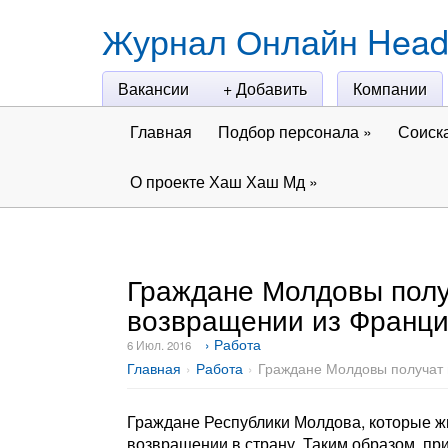
Журнал Онлайн Head
Вакансии
+ Добавить
Компании
Главная
Подбор персонала
»
Соиск
О проекте Хаш Хаш Мд
»
Граждане Молдовы полу
возвращении из Франц
› Работа
6 Июл. 2016
Главная
Работа
Граждане Молдовы получат
Граждане Республики Молдова, которые ж
возвращении в страну. Таким образом, п