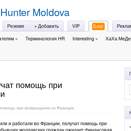
Hunter Moldova
Резюме
+ Добавить
VIP
Рекла
Блог
ателям
»
Терминология HR
Interesting
»
ХаХа МеДе 
чат помощь при
ии
 помощь при возвращении из Франции
или и работали во Франции, получат помощь при
рибывших молдавских граждан ожидает финансовая