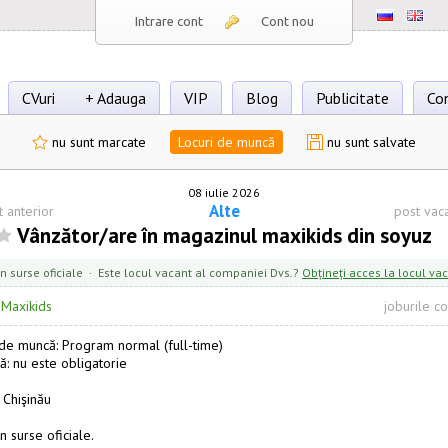
Intrare cont
Cont nou
CVuri
+ Adauga
VIP
Blog
Publicitate
Co
nu sunt marcate
Locuri de muncă
nu sunt salvate
08 iulie 2026
Alte
t anterior
post vac
Vânzător/are în magazinul maxikids din soyuz
n surse oficiale · Este locul vacant al companiei Dvs.?
Obțineți acces la locul va
·
Maxikids
joburile c
e muncă: Program normal (full-time)
ă: nu este obligatorie
 Chişinău
n surse oficiale.