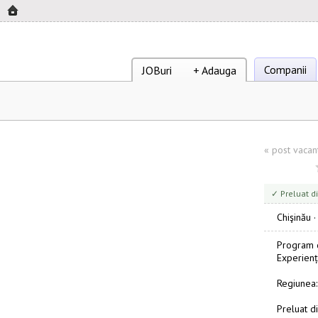
Companii
JOBuri
+ Adauga
«
post vacan
✓ Preluat di
Chişinău
Program d
Experienț
Regiunea:
Preluat di