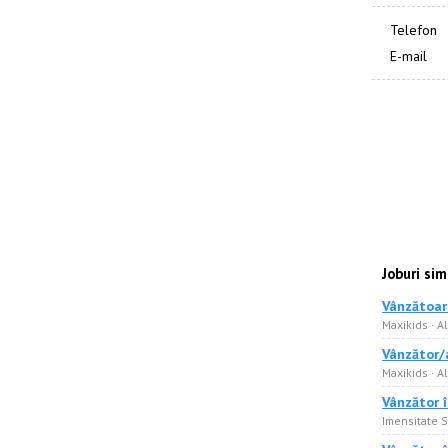
Telefon
E-mail
Joburi sim
Vânzătoare
Maxikids · A
Vânzător/
Maxikids · A
Vânzător 
Imensitate S