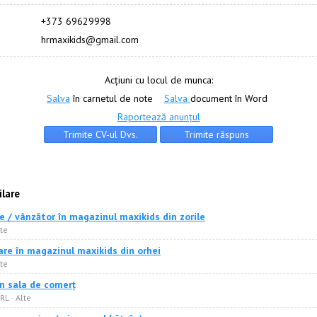
+373 69629998
hrmaxikids@gmail.com
Acțiuni cu locul de munca:
Salva
în carnetul de note
Salva
document în Word
Raportează anunțul
ilare
 / vânzător în magazinul maxikids din zorile
lte
are în magazinul maxikids din orhei
lte
în sala de comerț
RL · Alte