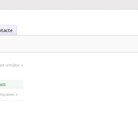
ntacte
ant următor
»
cant
ompaniei »