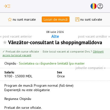
read_more
account_circle
nu sunt marcate
Locuri de muncă
nu sunt salvate
08 iulie 2026
Alte
«
post vacant anterior
post vacant următor
»
Vânzător-consultant la shoppingmalldova
✓ Preluat din surse oficiale · Este locul vacant al companiei Dvs.?
Obțineți
acces la locul vacant
Chişinău
·
Societatea cu răspundere limitată lpa master
joburile companiei »
Salariu
Sex
9700 - 15000 MDL
Orice
Program de muncă: Program normal (full-time)
Experiență: nu este obligatorie
Regiunea: Chişinău
Preluat din surse oficiale.