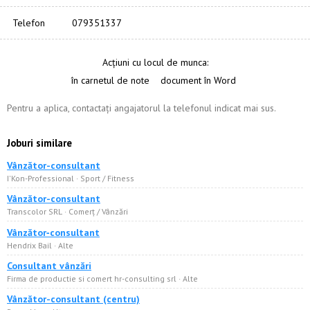
Telefon
079351337
Acțiuni cu locul de munca:
în carnetul de note
document în Word
Pentru a aplica, contactați angajatorul la telefonul indicat mai sus.
Joburi similare
Vânzător-consultant
I'Kon-Professional · Sport / Fitness
Vânzător-consultant
Transcolor SRL · Comerț / Vânzări
Vânzător‑consultant
Hendrix Bail · Alte
Consultant vânzări
Firma de productie si comert hr-consulting srl · Alte
Vânzător-consultant (centru)