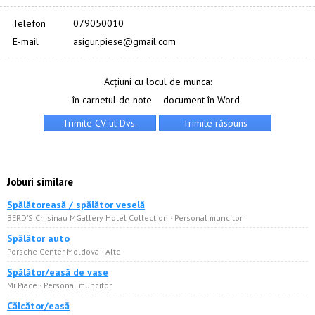
Telefon
079050010
E-mail
asigur.piese@gmail.com
Acțiuni cu locul de munca:
în carnetul de note
document în Word
Joburi similare
Spălătoreasă / spălător veselă
BERD’S Chisinau MGallery Hotel Collection · Personal muncitor
Spălător auto
Porsche Center Moldova · Alte
Spălător/easă de vase
Mi Piace · Personal muncitor
Călcător/easă