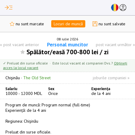
read_more
account_circle
nu sunt marcate
Locuri de muncă
nu sunt salvate
08 iulie 2026
Personal muncitor
«
post vacant anterior
post vacant următor
»
Spălător/easă 700-800 lei / zi
✓ Preluat din surse oficiale · Este locul vacant al companiei Dvs.?
Obțineți
acces la locul vacant
Chişinău
·
The Old Street
joburile companiei »
Salariu
Sex
Experienţa
10000 - 12000 MDL
Orice
de la 4 ani
Program de muncă: Program normal (full-time)
Experiență: de la 4 ani
Regiunea: Chişinău
Preluat din surse oficiale.