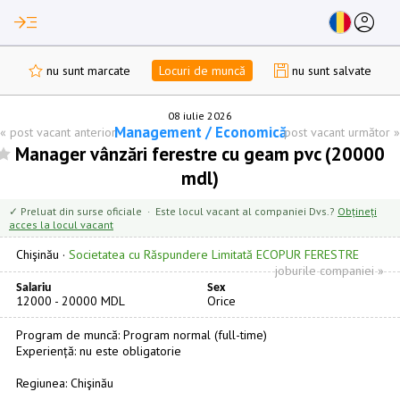
read_more
account_circle
nu sunt marcate
Locuri de muncă
nu sunt salvate
08 iulie 2026
Management / Economică
«
post vacant anterior
post vacant următor
»
Manager vânzări ferestre cu geam pvc (20000
mdl)
✓ Preluat din surse oficiale · Este locul vacant al companiei Dvs.?
Obțineți
acces la locul vacant
Chişinău
·
Societatea cu Răspundere Limitată ECOPUR FERESTRE
joburile companiei »
Salariu
Sex
12000 - 20000 MDL
Orice
Program de muncă: Program normal (full-time)
Experiență: nu este obligatorie
Regiunea: Chişinău