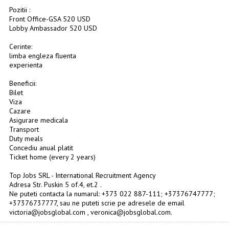
Pozitii :
Front Office-GSA 520 USD
Lobby Ambassador 520 USD
Cerinte:
limba engleza fluenta
experienta
Beneficii:
Bilet
Viza
Cazare
Asigurare medicala
Transport
Duty meals
Concediu anual platit
Ticket home (every 2 years)
Top Jobs SRL - International Recruitment Agency
Adresa Str. Puskin 5 of.4, et.2 .
Ne puteti contacta la numarul: +373 022 887-111; +37376747777;
+37376737777, sau ne puteti scrie pe adresele de email
victoria@jobsglobal.com , veronica@jobsglobal.com.