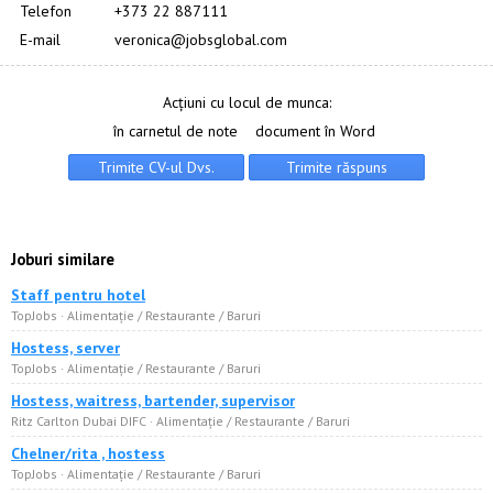
Telefon
+373 22 887111
E-mail
veronica@jobsglobal.com
Acțiuni cu locul de munca:
în carnetul de note
document în Word
Joburi similare
Staff pentru hotel
TopJobs · Alimentație / Restaurante / Baruri
Hostess, server
TopJobs · Alimentație / Restaurante / Baruri
Hostess, waitress, bartender, supervisor
Ritz Carlton Dubai DIFC · Alimentație / Restaurante / Baruri
Chelner/rita , hostess
TopJobs · Alimentație / Restaurante / Baruri