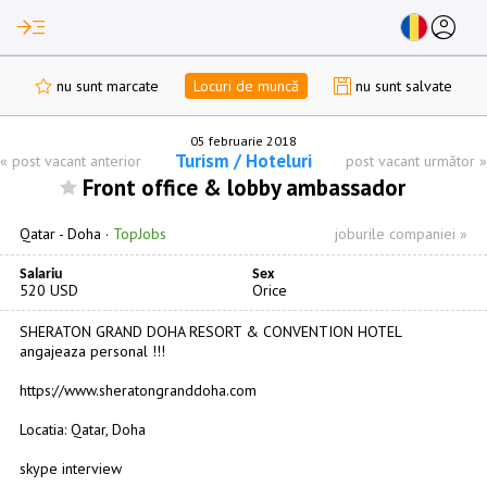
read_more
account_circle
nu sunt marcate
Locuri de muncă
nu sunt salvate
05 februarie 2018
Turism / Hoteluri
«
post vacant anterior
post vacant următor
»
Front office & lobby ambassador
Qatar -
Doha
·
TopJobs
joburile companiei »
Salariu
Sex
520 USD
Orice
SHERATON GRAND DOHA RESORT & CONVENTION HOTEL
angajeaza personal !!!
https://www.sheratongranddoha.com
Locatia: Qatar, Doha
skype interview