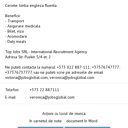
Cerinte: limba engleza fluenta.
Beneficii:
- Transport
- Asigurare medicala
- Bilet, viza
- Acomodare
- Duty meals
Top Jobs SRL - International Recruitment Agency
Adresa Str. Puskin 5/4 et. 2
Ne puteti contacta la numarul: +373 022 887-111; +37376747777;
+37376737777, sau ne puteti scrie pe adresele de email
victoria@jobsglobal.com, veronica@jobsglobal.com
Telefon
+373 22 887111
E-mail
veronica@jobsglobal.com
Acțiuni cu locul de munca:
în carnetul de note
document în Word