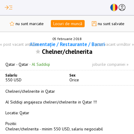
read_more
account_circle
nu sunt marcate
Locuri de muncă
nu sunt salvate
05 februarie 2018
Alimentație / Restaurante / Baruri
«
post vacant anterior
post vacant următor
»
Chelner/chelnerita
Qatar -
Qatar
·
Al Saddiqi
joburile companiei »
Salariu
Sex
550 USD
Orice
Chelneri/chelnerite in Qatar
Al Siddiqi angajeaza chelneri/chelnerite in Qatar !!!
Locatia: Qatar
Pozitii:
Chelner/chelnerita - minim 550 USD, salariu negociabil