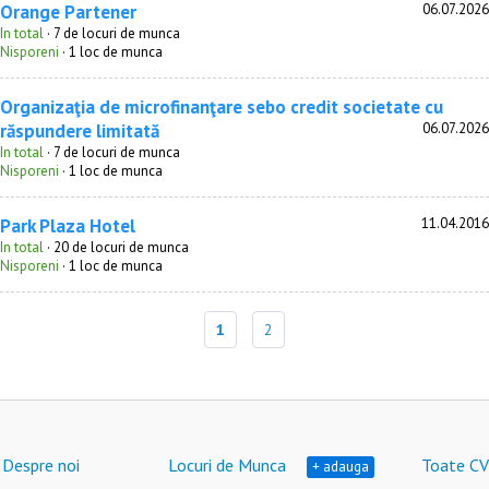
Orange Partener
06.07.2026
In total
· 7 de locuri de munca
Nisporeni
· 1 loc de munca
Organizaţia de microfinanţare sebo credit societate cu
răspundere limitată
06.07.2026
In total
· 7 de locuri de munca
Nisporeni
· 1 loc de munca
Park Plaza Hotel
11.04.2016
In total
· 20 de locuri de munca
Nisporeni
· 1 loc de munca
1
2
Despre noi
Locuri de Munca
Toate CV
+ adauga