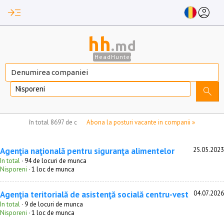
read_more
account_circle
hh
.md
HeadHunter
Nisporeni
search
nu aveți locuri de munca marcate
în total
8697 de companii
Abona la posturi vacante in companii »
Agenţia naţională pentru siguranţa alimentelor
25.05.2023
In total
· 94 de locuri de munca
Nisporeni
· 1 loc de munca
Agenţia teritorială de asistenţă socială centru-vest
04.07.2026
In total
· 9 de locuri de munca
Nisporeni
· 1 loc de munca