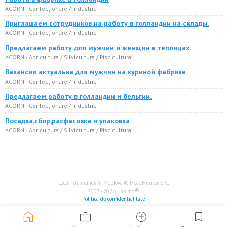
ACORN · Confecţionare / Industrie
Приглашаем сотрудников на работу в голландии на склады.
ACORN · Confecţionare / Industrie
Предлагаем работу для мужчин и женщин в теплицах.
ACORN · Agricultura / Silvicultura / Piscicultura
Вакансия актуальна для мужчин на куриной фабрике.
ACORN · Confecţionare / Industrie
Предлагаем работу в голландии и бельгии.
ACORN · Confecţionare / Industrie
Посадка,сбор,расфасовка и упаковка
ACORN · Agricultura / Silvicultura / Piscicultura
Locuri de muncă în Moldova © HeadHunter SRL
®
2007 - 2026 | hh.md
Politica de confidențialitate
home
work
add_circle
bookmark