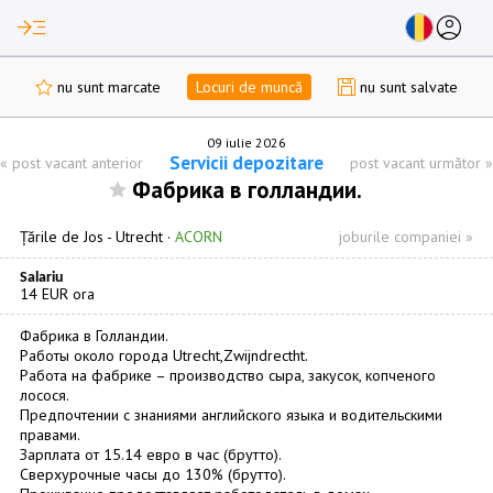
read_more
account_circle
nu sunt marcate
Locuri de muncă
nu sunt salvate
09 iulie 2026
Servicii depozitare
«
post vacant anterior
post vacant următor
»
Фабрика в голландии.
Țările de Jos -
Utrecht
·
ACORN
joburile companiei »
Salariu
14 EUR ora
Фабрика в Голландии.
Работы около города Utrecht,Zwijndrectht.
Работа на фабрике – производство сыра, закусок, копченого
лосося.
Предпочтении с знаниями английского языка и водительскими
правами.
Зарплата от 15.14 евро в час (брутто).
Сверхурочные часы до 130% (брутто).