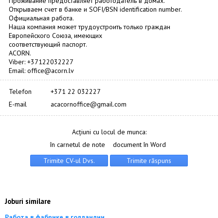
Проживание предоставляет работодатель в домах.
Открываем счет в банке и SOFI/BSN identification number.
Официальная работа.
Наша компания может трудоустроить только граждан
Европейского Союза, имеющих
соответствующий паспорт.
ACORN.
Viber: +37122032227
Email: office@acorn.lv
Telefon
+371 22 032227
E-mail
acacornoffice@gmail.com
Acțiuni cu locul de munca:
în carnetul de note
document în Word
Joburi similare
Работа в фабрике в голландии