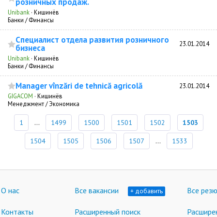
розничных продаж.
Unibank
·
Кишинёв
Банки / Финансы
Специалист отдела развития розничного
23.01.2014
бизнеса
Unibank
·
Кишинёв
Банки / Финансы
Manager vînzări de tehnică agricolă
23.01.2014
GIGACOM
·
Кишинёв
Менеджмент / Экономика
1
...
1499
1500
1501
1502
1503
1504
1505
1506
1507
...
1533
О нас
Все вакансии
Все рез
+ добавить
Контакты
Расширенный поиск
Расшире