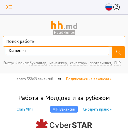
read_more
account_circle
hh
.md
HeadHunter
Кишинёв
search
Быстрый поиск:
бухгалтер,
менеджер,
секретарь,
программист,
PHP
нет отмеченных вакансий
всего 35869 вакансий
Подписаться на вакансии »
Работа в Молдове и за рубежом
VIP Вакансии
Стать VIP »
Смотреть прайс »