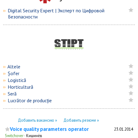
Digital Security Expert | Эксперт по Цифровой
››
Безопасности
Altele
››
Șofer
››
Logistică
››
Horticultură
››
Seră
››
Lucrător de producție
››
Добавить вакансию »
Добавить резюме »
Voice quality parameters operator
23.01.2014
Switchover
·
Кишинёв