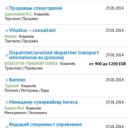
Продавцы спецотделов
23.01.2014
Supermarket Nr.1
·
Кишинёв
Торговля / Продажи
Vînzător – consultant
23.01.2014
Atlantic
·
Кишинёв
Торговля / Продажи
Dispatcher/assisted-dispatcher transport
23.01.2014
international eu (polonia)
BOEKESTIJN TRANSPORT SERVICE
·
Кишинёв
от 900 до 1200 EUR
Транспорт / Перевозки
Barmen
23.01.2014
Tophotel
·
Кишинёв
Питание / Рестораны / Бары
Менеджер-супервайзер horeca
23.01.2014
Diatest-Med
·
Кишинёв
Менеджмент / Экономика
Ведущий специалист управления
23.01.2014