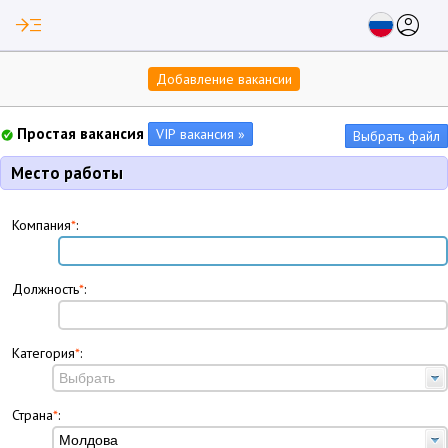
read_more
account_circle
Добавление вакансии
Простая вакансия
Выбрать файл
Место работы
Компания
*
:
Должность
*
:
Категория
*
:
Страна
*
: